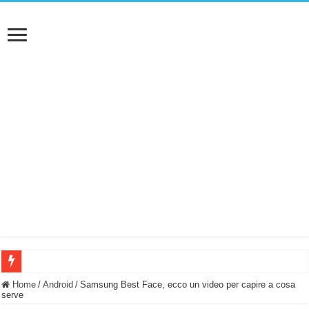
BASTA FATICARE! Questo robot tagliaerba lo appoggi e fa tutto lui! (Senza cav
Home
/
Android
/
Samsung Best Face, ecco un video per capire a cosa
serve
PULISCE e SI SVUOTA DA SOLA! UWANT V600: Aspirapolvere senza fili con