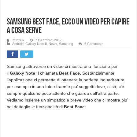
Samsung Best Face, ecco un video per capire
a cosa serve
Peterliuk
7 Dicembre, 2012
Android
,
Galaxy Note II
,
News
,
Samsung
5 Comments
Samsung attraverso un video ci mostra una funzione per
il
Galaxy Note II
chiamata
Best Face.
Sostanzialmente
l’applicazione ci permette di ottenere la perfetta inquadratura
per esempio in una foto ritraente piu’ soggetti dove, si sà, c’è
sempre qualcuno poco attento che guarda dall’altra parte.
Vediamo insieme un simpatico e breve video che ci mostra piu’
nel dettaglio le funzionalità di
Best Face: