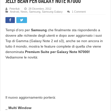
Jelly Bean per Galaxy Note N7000
Peterliuk
28 Dicembre, 2012
Android
,
News
,
Samsung
,
Samsung Galaxy
1 Comment
Tempi d’oro per
Samsung
che finalmente sta rispondendo a
dovere alle richieste degli utenti e dopo aver aggiornato i suoi
Top di Gamma (Galaxy Note 2 ed s3), anche se non ancora in
tutto il mondo, mostra le feature complete di quella che viene
denominata
Premium Suite per Galaxy Note N7000!
Vediamone le novità:
Il nuovo aggiornamento porterà:
_
Multi Window