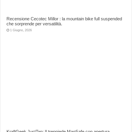
Recensione Cecotec Millor : la mountain bike full suspended
che sorprende per versatilità.
1 Giugno, 2026
KraftGeek JustTap: Il treppiede MagSafe con apertura