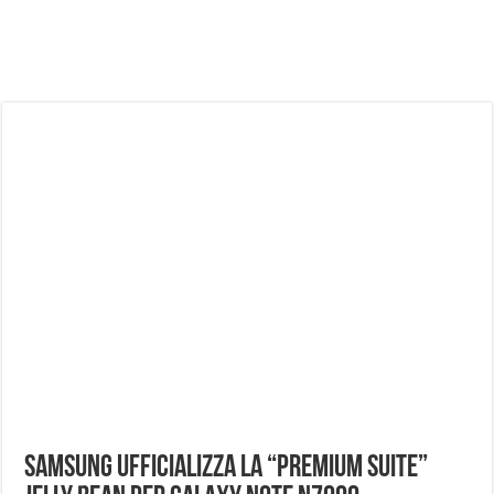
NUASI B2-1: trascrizione e riassunti AI per le tue riunioni e lezioni universitarie
Dashcam 70mai A810 Lite: Piccola, 4K e molto efficace. Ecco come va in strada
NON Crederai a quanta LUCE fa questa Lampada Letour! – RECENSIONE
Cecotec Millor, recensione della mountain bike elettrica biammortizzata.
Chi l’ha detto che gli Open-Ear suonano male? Recensione EarFun Clip 2
BENKS OMNIWARRIOR: Più di un semplice vetro temperato!
Brondi Amico Vero 4G: Focus su SOS, sicurezza e controllo da remoto.
Brondi Amico VERO 4G : Focus su SOS e comandi da remoto
Samsung ufficializza la “Premium Suite”