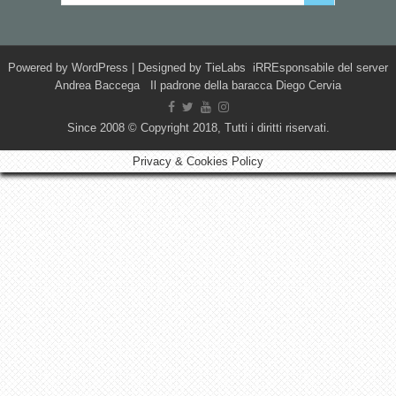
Powered by
WordPress
| Designed by
TieLabs
iRREsponsabile del server
Andrea Baccega Il padrone della baracca Diego Cervia
Since 2008 © Copyright 2018, Tutti i diritti riservati.
Privacy & Cookies Policy