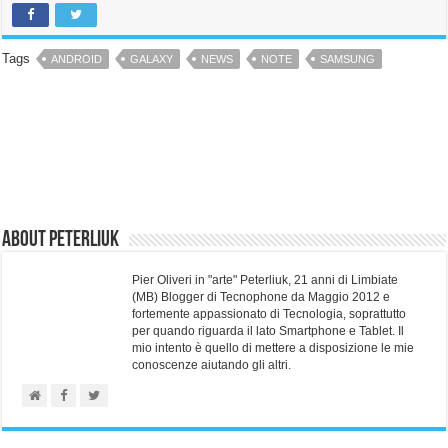
Tags
ANDROID
GALAXY
NEWS
NOTE
SAMSUNG
About Peterliuk
Pier Oliveri in "arte" Peterliuk, 21 anni di Limbiate
(MB) Blogger di Tecnophone da Maggio 2012 e
fortemente appassionato di Tecnologia, soprattutto
per quando riguarda il lato Smartphone e Tablet. Il
mio intento è quello di mettere a disposizione le mie
conoscenze aiutando gli altri.