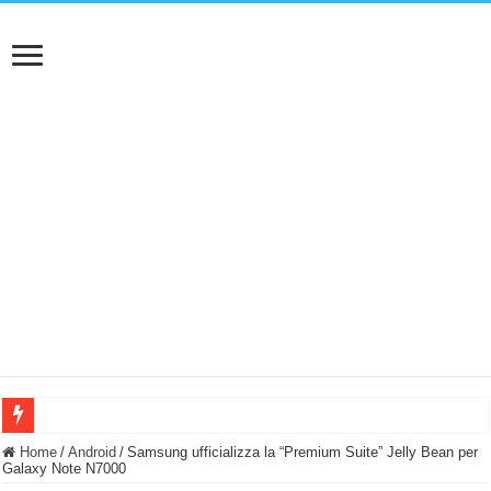
BASTA FATICARE! Questo robot tagliaerba lo appoggi e fa tutto lui! (Senza cav
Home
/
Android
/
Samsung ufficializza la “Premium Suite” Jelly Bean per
Galaxy Note N7000
PULISCE e SI SVUOTA DA SOLA! UWANT V600: Aspirapolvere senza fili con