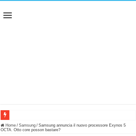
BASTA FATICARE! Questo robot tagliaerba lo appoggi e fa tutto lui! (Senza cav
Home
/
Samsung
/
Samsung annuncia il nuovo processore Exynos 5
OCTA. Otto core posson bastare?
PULISCE e SI SVUOTA DA SOLA! UWANT V600: Aspirapolvere senza fili con