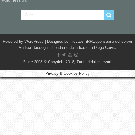
WordPress.org
Powered by
WordPress
| Designed by
TieLabs
iRREsponsabile del server
Andrea Baccega Il padrone della baracca Diego Cervia
Since 2008 © Copyright 2018, Tutti i diritti riservati.
Privacy & Cookies Policy