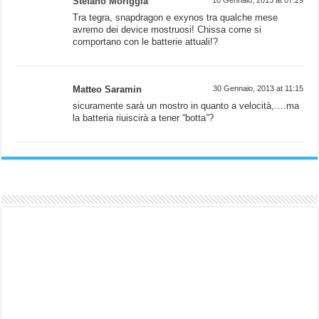
Stefano Moriggia
10 Gennaio, 2013 at 07:29
Tra tegra, snapdragon e exynos tra qualche mese
avremo dei device mostruosi! Chissa come si
comportano con le batterie attuali!?
Matteo Saramin
30 Gennaio, 2013 at 11:15
sicuramente sarà un mostro in quanto a velocità,….ma
la batteria riuiscirà a tener “botta”?