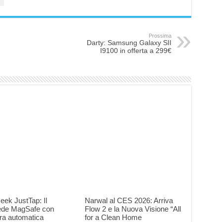
Prossima
Darty: Samsung Galaxy SII
I9100 in offerta a 299€
eek JustTap: Il
Narwal al CES 2026: Arriva
iede MagSafe con
Flow 2 e la Nuova Visione “All
ra automatica
for a Clean Home