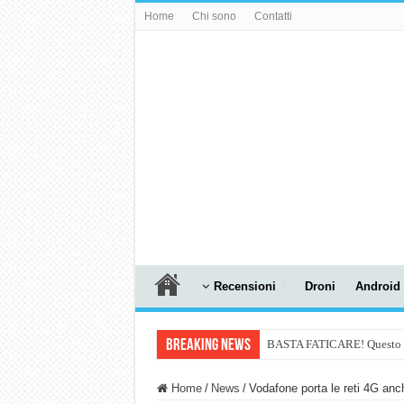
Home
Chi sono
Contatti
Recensioni
Droni
Android
Breaking News
BASTA FATICARE! Questo robo
PULISCE e SI SVUOTA DA S
Home
/
News
/
Vodafone porta le reti 4G anc
NUASI B2-1: trascrizione e ri