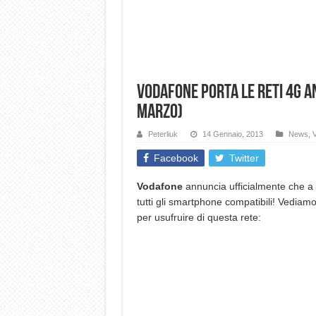
Vodafone porta le reti 4G a
Marzo)
Peterliuk
14 Gennaio, 2013
News
,
Facebook
Twitter
Vodafone
annuncia ufficialmente che a p
tutti gli smartphone compatibili! Vediamo 
per usufruire di questa rete: