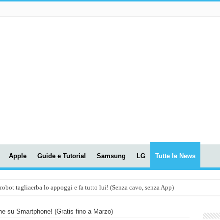
Apple
Guide e Tutorial
Samsung
LG
Tutte le News
t tagliaerba lo appoggi e fa tutto lui! (Senza cavo, senza App)
OLA! UWANT V600: Aspirapolvere senza fili con LASER VERDE!
he su Smartphone! (Gratis fino a Marzo)
assunti AI per le tue riunioni e lezioni universitarie