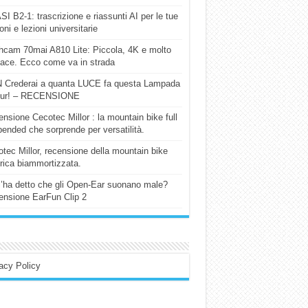
I B2-1: trascrizione e riassunti AI per le tue
ioni e lezioni universitarie
cam 70mai A810 Lite: Piccola, 4K e molto
cace. Ecco come va in strada
 Crederai a quanta LUCE fa questa Lampada
our! – RECENSIONE
nsione Cecotec Millor : la mountain bike full
ended che sorprende per versatilità.
tec Millor, recensione della mountain bike
trica biammortizzata.
l’ha detto che gli Open-Ear suonano male?
nsione EarFun Clip 2
acy Policy