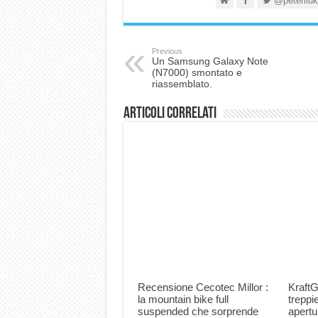
@peterliuk
Previous
Un Samsung Galaxy Note
(N7000) smontato e
riassemblato.
Articoli correlati
Recensione Cecotec Millor :
KraftG
la mountain bike full
trepp
suspended che sorprende
apertu