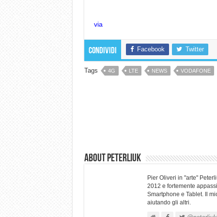
via
Facebook
Twitter
Condividi
Tags
4G
LTE
NEWS
VODAFONE
About Peterliuk
Pier Oliveri in "arte" Pet
2012 e fortemente appassio
Smartphone e Tablet. Il mi
aiutando gli altri.