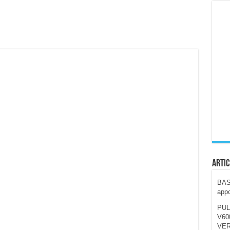
ccola, 4K e molto efficace. Ecco come va in strada
CE fa questa Lampada Letour! – RECENSIONE
della mountain bike elettrica biammortizzata.
n-Ear suonano male? Recensione EarFun Clip 2
i un semplice vetro temperato!
 su SOS, sicurezza e controllo da remoto.
cus su SOS e comandi da remoto
Artic
BAST
appo
PUL
V600
VER