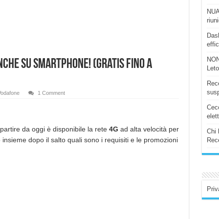
NUAS
riun
Dash
effi
NON
nche su Smartphone! (Gratis fino a
Let
Rece
susp
Vodafone
1 Comment
Ceco
elet
artire da oggi è disponibile la rete
4G
ad alta velocità per
Chi 
insieme dopo il salto quali sono i requisiti e le promozioni
Rece
Priv