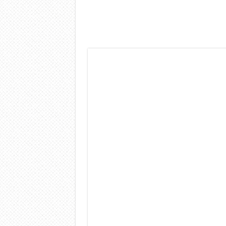
Dashcam 70mai A810 Lite: Pi
NON Crederai a quanta LU
Cecotec Millor, recensione 
Chi l’ha detto che gli Ope
BENKS OMNIWARRIOR: Più d
Brondi Amico Vero 4G: Focus
Brondi Amico VERO 4G : Fo