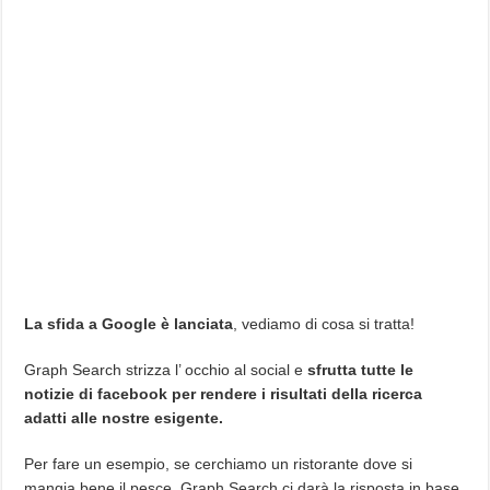
La sfida a Google è lanciata
, vediamo di cosa si tratta!
Graph Search strizza l’ occhio al social e
sfrutta tutte le
notizie di facebook per rendere i risultati della ricerca
adatti alle nostre esigente.
Per fare un esempio, se cerchiamo un ristorante dove si
mangia bene il pesce, Graph Search ci darà la risposta in base