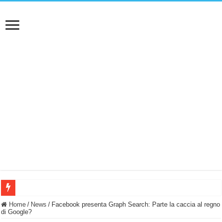
BASTA FATICARE! Questo robot tagliaerba lo appoggi e fa tutto lui! (Senza cav
Home
/
News
/
Facebook presenta Graph Search: Parte la caccia al regno
di Google?
PULISCE e SI SVUOTA DA SOLA! UWANT V600: Aspirapolvere senza fili con