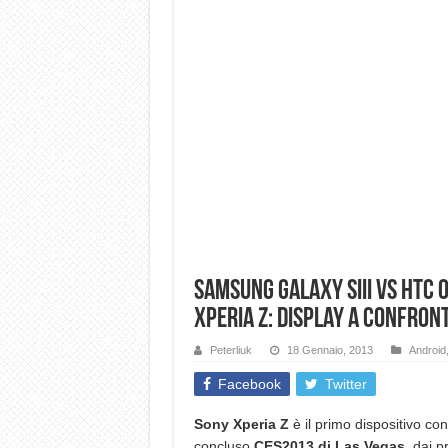
Samsung Galaxy SIII vs HTC O
Xperia Z: Display a confron
Peterliuk
18 Gennaio, 2013
Android
Facebook
Twitter
Sony Xperia Z
è il primo dispositivo co
concluso
CES2013 di Las Vegas
, dai p