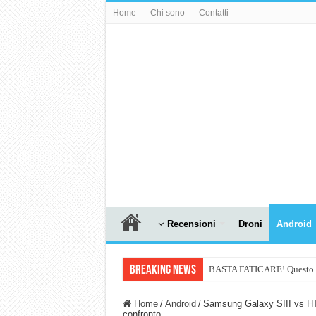
Home
Chi sono
Contatti
Recensioni
Droni
Android
Breaking News
BASTA FATICARE! Questo robo
PULISCE e SI SVUOTA DA S
Home
/
Android
/
Samsung Galaxy SIII vs H
confronto
NUASI B2-1: trascrizione e ri