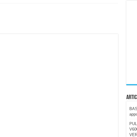
ccola, 4K e molto efficace. Ecco come va in strada
CE fa questa Lampada Letour! – RECENSIONE
della mountain bike elettrica biammortizzata.
n-Ear suonano male? Recensione EarFun Clip 2
i un semplice vetro temperato!
 su SOS, sicurezza e controllo da remoto.
cus su SOS e comandi da remoto
Artic
BAST
appo
PUL
V600
VER