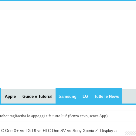
Apple
Guide e Tutorial
Samsung
LG
Tutte le News
t tagliaerba lo appoggi e fa tutto lui! (Senza cavo, senza App)
OLA! UWANT V600: Aspirapolvere senza fili con LASER VERDE!
TC One X+ vs LG L9 vs HTC One SV vs Sony Xperia Z: Display a
assunti AI per le tue riunioni e lezioni universitarie