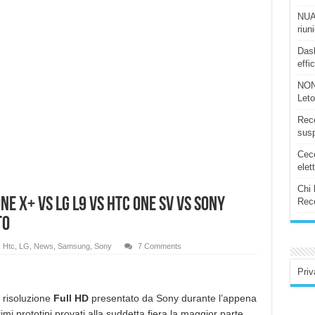
NUAS
riun
Dash
effi
NON
Let
Rece
susp
Ceco
elet
Chi 
ne X+ vs LG L9 vs HTC One SV vs Sony
Rece
to
,
Htc
,
LG
,
News
,
Samsung
,
Sony
7 Comments
Priv
n risoluzione
Full HD
presentato da Sony durante l’appena
rimi prototipi provati alla suddetta fiera la maggior parte