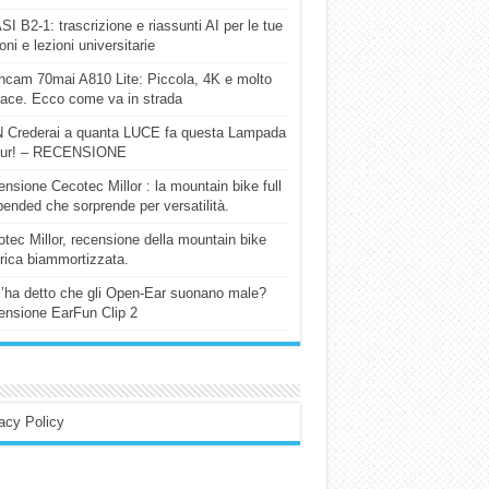
I B2-1: trascrizione e riassunti AI per le tue
ioni e lezioni universitarie
cam 70mai A810 Lite: Piccola, 4K e molto
cace. Ecco come va in strada
 Crederai a quanta LUCE fa questa Lampada
our! – RECENSIONE
nsione Cecotec Millor : la mountain bike full
ended che sorprende per versatilità.
tec Millor, recensione della mountain bike
trica biammortizzata.
l’ha detto che gli Open-Ear suonano male?
nsione EarFun Clip 2
acy Policy