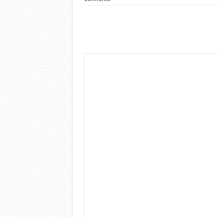
Dashcam 70mai A810 Lite: Pi
NON Crederai a quanta LU
Cecotec Millor, recensione 
Chi l’ha detto che gli Ope
BENKS OMNIWARRIOR: Più d
Brondi Amico Vero 4G: Focus
Brondi Amico VERO 4G : Fo