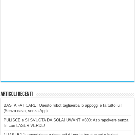
Articoli Recenti
BASTA FATICARE! Questo robot tagliaerba lo appoggi e fa tutto lui!
(Senza cavo, senza App)
PULISCE e SI SVUOTA DA SOLA! UWANT V600: Aspirapolvere senza
fili con LASER VERDE!
NUASI B2-1: trascrizione e riassunti AI per le tue riunioni e lezioni