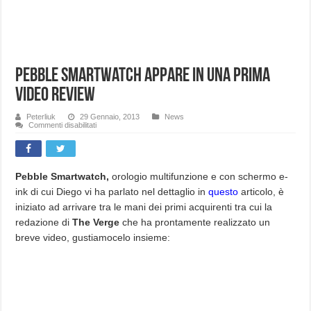
Pebble Smartwatch appare in una prima
video review
Peterliuk
29 Gennaio, 2013
News
su
Commenti disabilitati
Pebble
Smartwatch
appare
in
una
prima
Pebble Smartwatch,
orologio multifunzione e con schermo e-
video
ink di cui Diego vi ha parlato nel dettaglio in
questo
articolo, è
review
iniziato ad arrivare tra le mani dei primi acquirenti tra cui la
redazione di
The Verge
che ha prontamente realizzato un
breve video, gustiamocelo insieme: