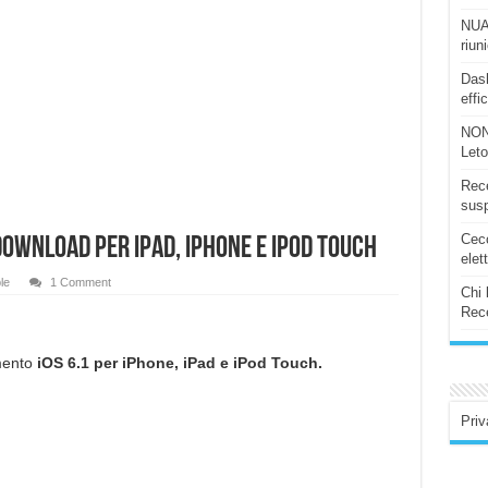
NUAS
riun
Dash
effi
NON
Let
Rece
susp
Ceco
 download per iPad, iPhone e iPod Touch
elet
le
1 Comment
Chi 
Rece
amento
iOS 6.1 per iPhone, iPad e iPod Touch.
Priv