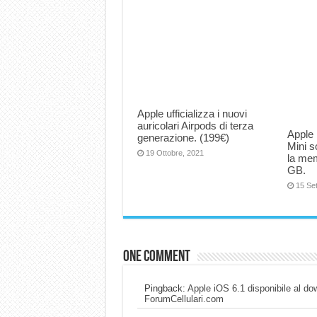
Apple ufficializza i nuovi
auricolari Airpods di terza
Apple 
generazione. (199€)
Mini s
19 Ottobre, 2021
la me
GB.
15 Se
One comment
Pingback:
Apple iOS 6.1 disponibile al d
ForumCellulari.com