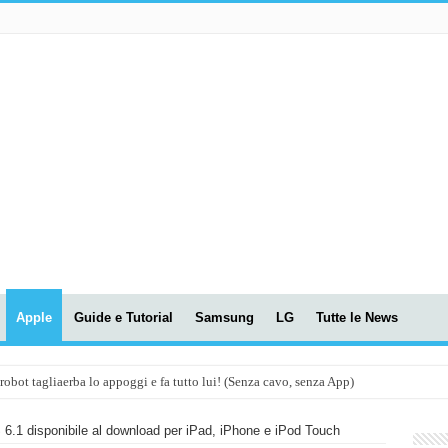
Apple
Guide e Tutorial
Samsung
LG
Tutte le News
t tagliaerba lo appoggi e fa tutto lui! (Senza cavo, senza App)
OLA! UWANT V600: Aspirapolvere senza fili con LASER VERDE!
 6.1 disponibile al download per iPad, iPhone e iPod Touch
assunti AI per le tue riunioni e lezioni universitarie