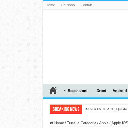
Home
Chi sono
Contatti
Recensioni
Droni
Android
Breaking News
BASTA FATICARE! Questo robo
PULISCE e SI SVUOTA DA S
Home
/
Tutte le Categorie
/
Apple
/
Apple iOS
NUASI B2-1: trascrizione e ri