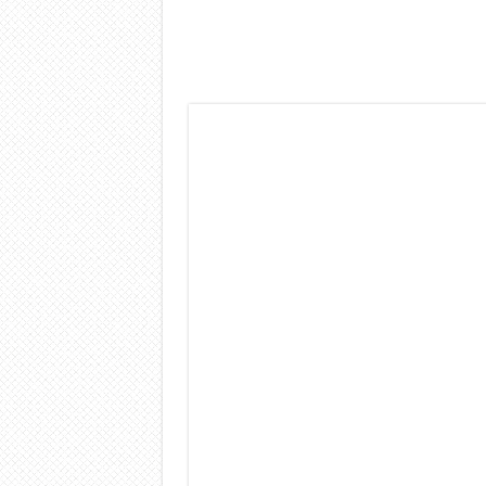
Dashcam 70mai A810 Lite: Pi
NON Crederai a quanta LU
Cecotec Millor, recensione 
Chi l’ha detto che gli Ope
BENKS OMNIWARRIOR: Più d
Brondi Amico Vero 4G: Focus
Brondi Amico VERO 4G : Fo