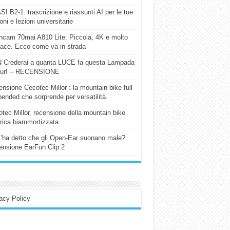
I B2-1: trascrizione e riassunti AI per le tue
ioni e lezioni universitarie
cam 70mai A810 Lite: Piccola, 4K e molto
cace. Ecco come va in strada
 Crederai a quanta LUCE fa questa Lampada
our! – RECENSIONE
nsione Cecotec Millor : la mountain bike full
ended che sorprende per versatilità.
tec Millor, recensione della mountain bike
trica biammortizzata.
l’ha detto che gli Open-Ear suonano male?
nsione EarFun Clip 2
acy Policy