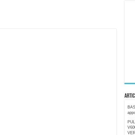
ccola, 4K e molto efficace. Ecco come va in strada
CE fa questa Lampada Letour! – RECENSIONE
della mountain bike elettrica biammortizzata.
n-Ear suonano male? Recensione EarFun Clip 2
i un semplice vetro temperato!
 su SOS, sicurezza e controllo da remoto.
cus su SOS e comandi da remoto
Artic
BAST
appo
PUL
V600
VER