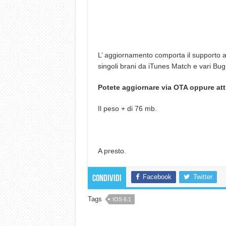
L’ aggiornamento comporta il supporto alle
singoli brani da iTunes Match e vari Bug
Potete aggiornare via OTA oppure attr
Il peso + di 76 mb.
A presto.
Facebook
Twitter
Condividi
Tags
IOS 6.1