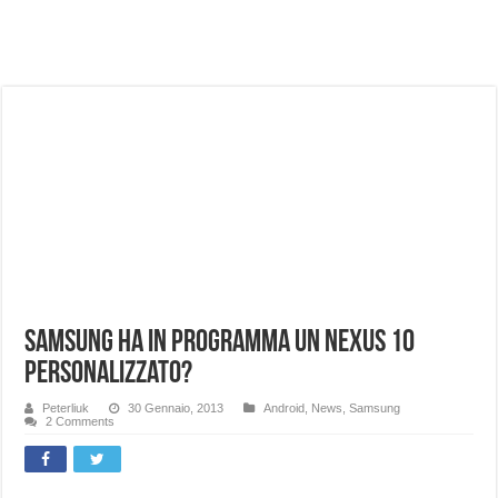
NUASI B2-1: trascrizione e riassunti AI per le tue riunioni e lezioni universitarie
Dashcam 70mai A810 Lite: Piccola, 4K e molto efficace. Ecco come va in strada
NON Crederai a quanta LUCE fa questa Lampada Letour! – RECENSIONE
Cecotec Millor, recensione della mountain bike elettrica biammortizzata.
Chi l’ha detto che gli Open-Ear suonano male? Recensione EarFun Clip 2
BENKS OMNIWARRIOR: Più di un semplice vetro temperato!
Brondi Amico Vero 4G: Focus su SOS, sicurezza e controllo da remoto.
Brondi Amico VERO 4G : Focus su SOS e comandi da remoto
Samsung ha in programma un Nexus 10
personalizzato?
Peterliuk
30 Gennaio, 2013
Android
,
News
,
Samsung
2 Comments