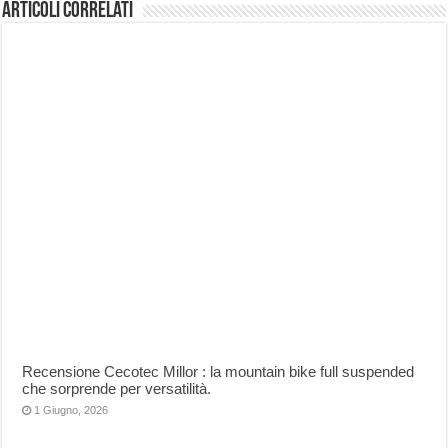
Articoli correlati
Recensione Cecotec Millor : la mountain bike full suspended
che sorprende per versatilità.
1 Giugno, 2026