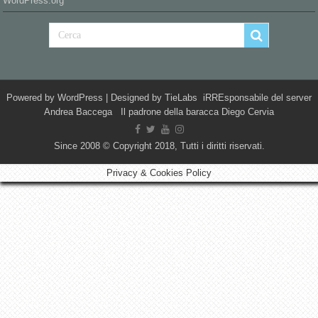
WordPress.org
Powered by
WordPress
| Designed by
TieLabs
iRREsponsabile del server
Andrea Baccega Il padrone della baracca Diego Cervia
Since 2008 © Copyright 2018, Tutti i diritti riservati.
Privacy & Cookies Policy