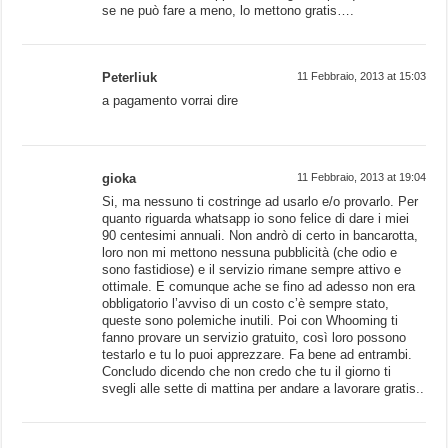
se ne può fare a meno, lo mettono gratis….
Peterliuk
11 Febbraio, 2013 at 15:03
a pagamento vorrai dire
gioka
11 Febbraio, 2013 at 19:04
Si, ma nessuno ti costringe ad usarlo e/o provarlo. Per
quanto riguarda whatsapp io sono felice di dare i miei
90 centesimi annuali. Non andrò di certo in bancarotta,
loro non mi mettono nessuna pubblicità (che odio e
sono fastidiose) e il servizio rimane sempre attivo e
ottimale. E comunque ache se fino ad adesso non era
obbligatorio l’avviso di un costo c’è sempre stato,
queste sono polemiche inutili. Poi con Whooming ti
fanno provare un servizio gratuito, così loro possono
testarlo e tu lo puoi apprezzare. Fa bene ad entrambi.
Concludo dicendo che non credo che tu il giorno ti
svegli alle sette di mattina per andare a lavorare gratis..