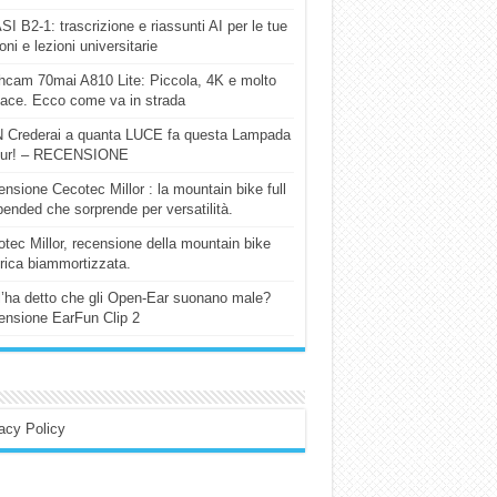
I B2-1: trascrizione e riassunti AI per le tue
ioni e lezioni universitarie
cam 70mai A810 Lite: Piccola, 4K e molto
cace. Ecco come va in strada
 Crederai a quanta LUCE fa questa Lampada
our! – RECENSIONE
nsione Cecotec Millor : la mountain bike full
ended che sorprende per versatilità.
tec Millor, recensione della mountain bike
trica biammortizzata.
l’ha detto che gli Open-Ear suonano male?
nsione EarFun Clip 2
acy Policy