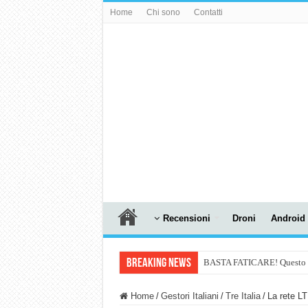
Home
Chi sono
Contatti
Recensioni
Droni
Android
Breaking News
BASTA FATICARE! Questo robo
PULISCE e SI SVUOTA DA S
Home
/
Gestori Italiani
/
Tre Italia
/
La rete LT
NUASI B2-1: trascrizione e ri