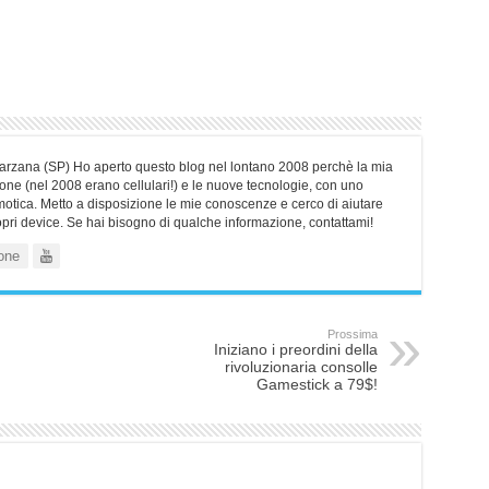
Sarzana (SP) Ho aperto questo blog nel lontano 2008 perchè la mia
ne (nel 2008 erano cellulari!) e le nuove tecnologie, con uno
motica. Metto a disposizione le mie conoscenze e cerco di aiutare
ropri device. Se hai bisogno di qualche informazione, contattami!
one
Prossima
Iniziano i preordini della
rivoluzionaria consolle
Gamestick a 79$!