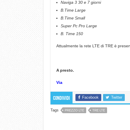
Naviga 3 30 e 7 giorni
B.Time Large
B.Time Small
Super Pc Pro Large
B. Time 150
Attualmente la rete LTE di TRE è prese
A presto.
Via
Facebook
Twitter
Condividi
Tags
PREZZO LTE
TRE LTE