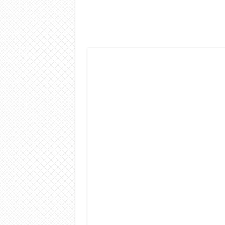
Dashcam 70mai A810 Lite: Pi
NON Crederai a quanta LU
Cecotec Millor, recensione 
Chi l’ha detto che gli Ope
BENKS OMNIWARRIOR: Più d
Brondi Amico Vero 4G: Focus
Brondi Amico VERO 4G : Fo