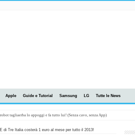
Apple
Guide e Tutorial
Samsung
LG
Tutte le News
t tagliaerba lo appoggi e fa tutto lui! (Senza cavo, senza App)
OLA! UWANT V600: Aspirapolvere senza fili con LASER VERDE!
E di Tre Italia costerà 1 euro al mese per tutto il 2013!
assunti AI per le tue riunioni e lezioni universitarie