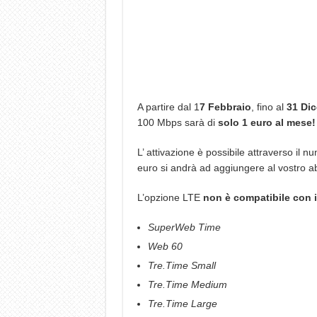
A partire dal 1
7 Febbraio
, fino al
31 Di
100 Mbps sarà di
solo 1 euro al mese!
L’ attivazione è possibile attraverso il n
euro si andrà ad aggiungere al vostro 
L’opzione LTE
non è compatibile con i 
SuperWeb Time
Web 60
Tre.Time Small
Tre.Time Medium
Tre.Time Large