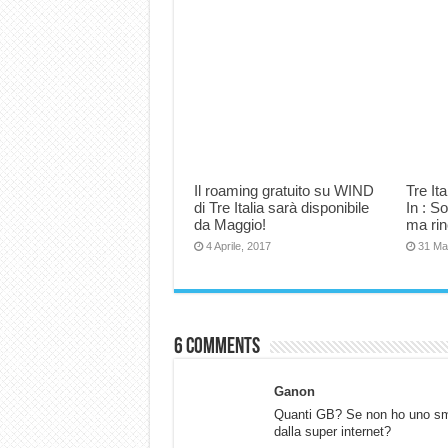
Il roaming gratuito su WIND
Tre Ita
di Tre Italia sarà disponibile
In : S
da Maggio!
ma rin
4 Aprile, 2017
31 Ma
6 comments
Ganon
Quanti GB? Se non ho uno sma
dalla super internet?