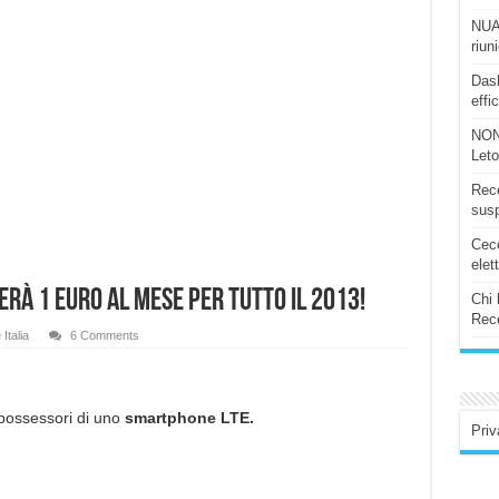
NUAS
riun
Dash
effi
NON
Let
Rece
susp
Ceco
elet
terà 1 euro al mese per tutto il 2013!
Chi 
Rece
 Italia
6 Comments
possessori di uno
smartphone LTE.
Priv