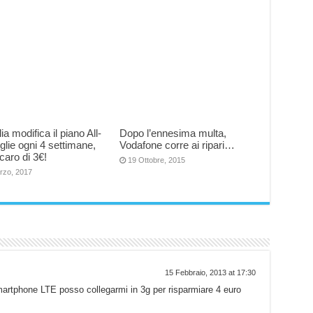
lia modifica il piano All-
Dopo l’ennesima multa,
oglie ogni 4 settimane,
Vodafone corre ai ripari…
caro di 3€!
19 Ottobre, 2015
rzo, 2017
15 Febbraio, 2013 at 17:30
rtphone LTE posso collegarmi in 3g per risparmiare 4 euro