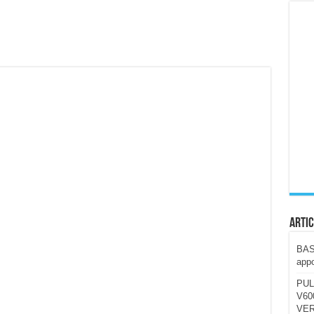
ccola, 4K e molto efficace. Ecco come va in strada
CE fa questa Lampada Letour! – RECENSIONE
della mountain bike elettrica biammortizzata.
n-Ear suonano male? Recensione EarFun Clip 2
i un semplice vetro temperato!
 su SOS, sicurezza e controllo da remoto.
cus su SOS e comandi da remoto
Artic
BAST
appo
PUL
V600
VER