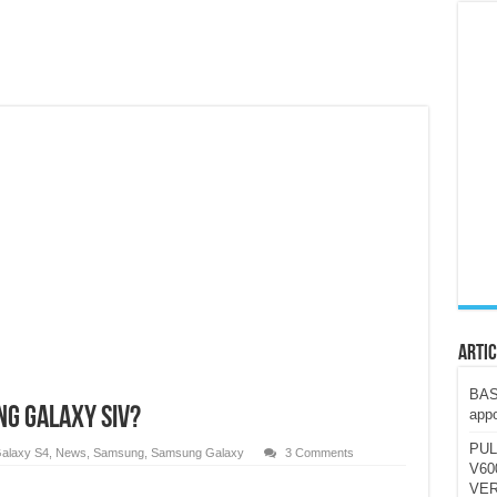
ccola, 4K e molto efficace. Ecco come va in strada
CE fa questa Lampada Letour! – RECENSIONE
della mountain bike elettrica biammortizzata.
n-Ear suonano male? Recensione EarFun Clip 2
i un semplice vetro temperato!
 su SOS, sicurezza e controllo da remoto.
cus su SOS e comandi da remoto
Artic
BAST
ng Galaxy SIV?
appo
PUL
alaxy S4
,
News
,
Samsung
,
Samsung Galaxy
3 Comments
V600
VER