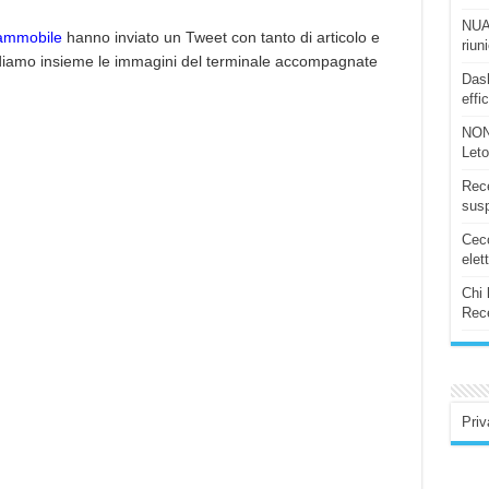
NUAS
ammobile
hanno inviato un Tweet con tanto di articolo e
riun
. Vediamo insieme le immagini del terminale accompagnate
Dash
effi
NON
Let
Rece
susp
Ceco
elet
Chi 
Rece
Priv