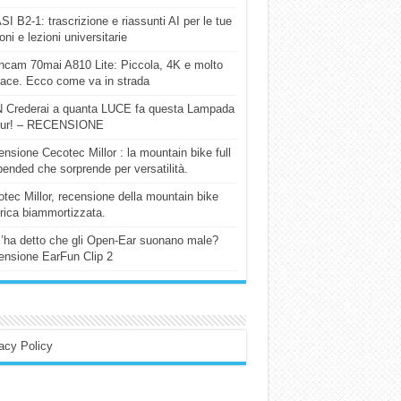
I B2-1: trascrizione e riassunti AI per le tue
ioni e lezioni universitarie
cam 70mai A810 Lite: Piccola, 4K e molto
cace. Ecco come va in strada
 Crederai a quanta LUCE fa questa Lampada
our! – RECENSIONE
nsione Cecotec Millor : la mountain bike full
ended che sorprende per versatilità.
tec Millor, recensione della mountain bike
trica biammortizzata.
l’ha detto che gli Open-Ear suonano male?
nsione EarFun Clip 2
acy Policy