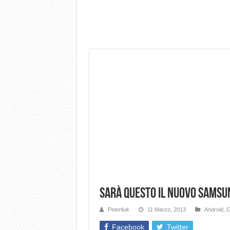
Dashcam 70mai A810 Lite: Pi
NON Crederai a quanta LU
Cecotec Millor, recensione 
Chi l’ha detto che gli Ope
BENKS OMNIWARRIOR: Più d
Brondi Amico Vero 4G: Focus
Brondi Amico VERO 4G : Fo
Sarà questo il nuovo Samsu
Peterliuk
11 Marzo, 2013
Android
,
G
Facebook
Twitter