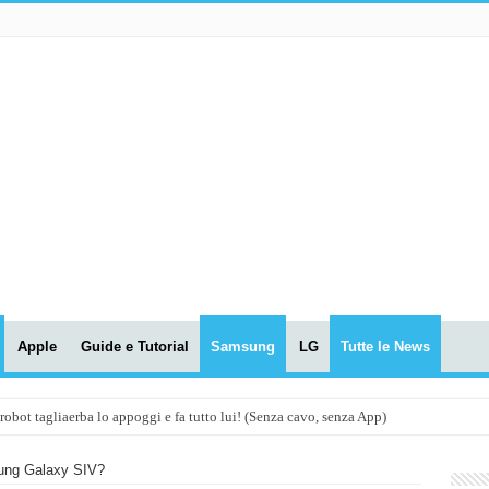
Apple
Guide e Tutorial
Samsung
LG
Tutte le News
t tagliaerba lo appoggi e fa tutto lui! (Senza cavo, senza App)
OLA! UWANT V600: Aspirapolvere senza fili con LASER VERDE!
ung Galaxy SIV?
assunti AI per le tue riunioni e lezioni universitarie