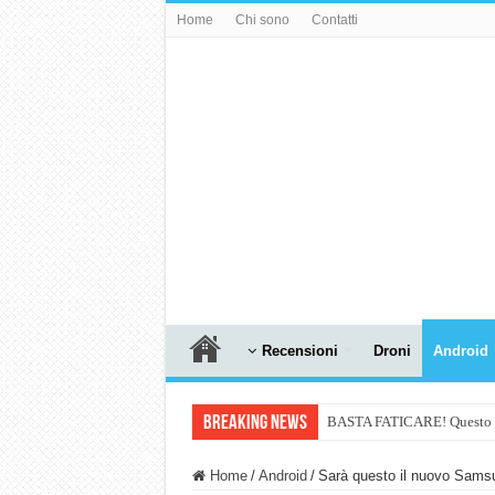
Home
Chi sono
Contatti
Recensioni
Droni
Android
Breaking News
BASTA FATICARE! Questo robo
PULISCE e SI SVUOTA DA S
Home
/
Android
/
Sarà questo il nuovo Sams
NUASI B2-1: trascrizione e ri