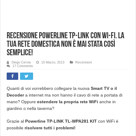
Recensione PowerLine TP-LINK con Wi-FI. La
tua rete domestica non è mai stata così
semplice!
Diego Cervia
15 Marzo, 2013
Recensioni
17 Comments
Quanti di voi vorrebbero collegare la nuova
Smart TV o il
Decoder
a internet ma non hanno il cavo di rete a portata di
mano? Oppure
estendere la propria rete WiFi
anche in
giardino o nella taverna?
Grazie al
Powerline TP-LINK TL-WPA281 KIT
con WiFi è
possibile
risolvere tutti i problemi!