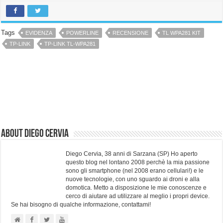
Tags
EVIDENZA
POWERLINE
RECENSIONE
TL WPA281 KIT
TP-LINK
TP-LINK TL-WPA281
About Diego Cervia
Diego Cervia, 38 anni di Sarzana (SP) Ho aperto
questo blog nel lontano 2008 perchè la mia passione
sono gli smartphone (nel 2008 erano cellulari!) e le
nuove tecnologie, con uno sguardo ai droni e alla
domotica. Metto a disposizione le mie conoscenze e
cerco di aiutare ad utilizzare al meglio i propri device.
Se hai bisogno di qualche informazione, contattami!