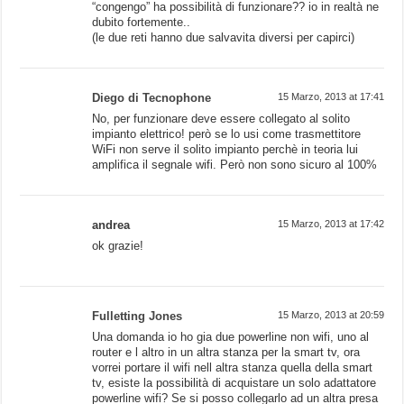
“congengo” ha possibilità di funzionare?? io in realtà ne
dubito fortemente..
(le due reti hanno due salvavita diversi per capirci)
Diego di Tecnophone
15 Marzo, 2013 at 17:41
No, per funzionare deve essere collegato al solito
impianto elettrico! però se lo usi come trasmettitore
WiFi non serve il solito impianto perchè in teoria lui
amplifica il segnale wifi. Però non sono sicuro al 100%
andrea
15 Marzo, 2013 at 17:42
ok grazie!
Fulletting Jones
15 Marzo, 2013 at 20:59
Una domanda io ho gia due powerline non wifi, uno al
router e l altro in un altra stanza per la smart tv, ora
vorrei portare il wifi nell altra stanza quella della smart
tv, esiste la possibilità di acquistare un solo adattatore
powerline wifi? Se si posso collegarlo ad un altra presa