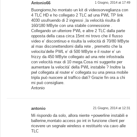
Antonio66
1 Giugno, 2014 at 17:49
Buongiorno,ho montato un kit di videosorveglianza con
4 TLC HD e ho collegato 2 TLC ad una PWL TP link
4030 usufruendo di 2 ingressi ,la velocità risulta di
160/180 MByte con una stabile connessione .
Collegando un ulteriore PWL e altre 2 TLC dalla parte
opposta della casa circa 15mt mi trovo che il flusso
video e’ discontinuo e risulta la velocità di 70/80 MByte
al max disconettendomi dalla rete , premetto che la
velocita’delle PWL e’ di 500 MByte e il router e’ un
frizzy da 450 MByte collegato ad una rete infostrada
con velocità max di 10 mega.Cosa mi suggerite per
aumentare la velocità’ della PWL instabile ? Inoltre la
pwl collegata al router e’ collegata su una presa mobile
tripla può nuocere al traffico dati? Grazie fin ora a chi
mi può consigliare.
Antonio
antonio
21 Giugno, 2014 at 12:31
Mi rispondo da solo, allora niente +powerline instabili e
ballerine,montato access po int in funzione client per
ricevere un segnale wireless e restituirlo via cavo alle
TLC
.