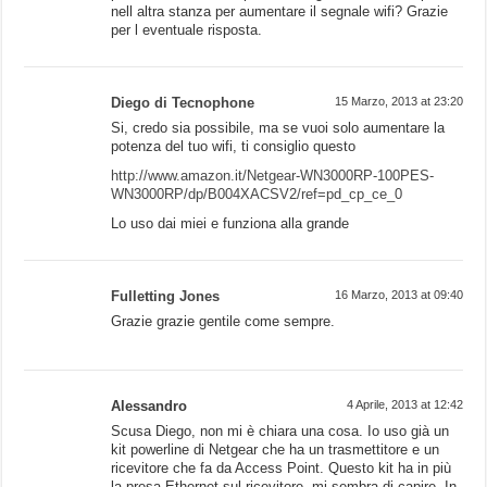
nell altra stanza per aumentare il segnale wifi? Grazie
per l eventuale risposta.
Diego di Tecnophone
15 Marzo, 2013 at 23:20
Si, credo sia possibile, ma se vuoi solo aumentare la
potenza del tuo wifi, ti consiglio questo
http://www.amazon.it/Netgear-WN3000RP-100PES-
WN3000RP/dp/B004XACSV2/ref=pd_cp_ce_0
Lo uso dai miei e funziona alla grande
Fulletting Jones
16 Marzo, 2013 at 09:40
Grazie grazie gentile come sempre.
Alessandro
4 Aprile, 2013 at 12:42
Scusa Diego, non mi è chiara una cosa. Io uso già un
kit powerline di Netgear che ha un trasmettitore e un
ricevitore che fa da Access Point. Questo kit ha in più
la presa Ethernet sul ricevitore, mi sembra di capire. In