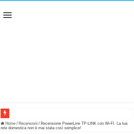
BASTA FATICARE! Questo robot tagliaerba lo appoggi e fa tutto lui! (Senza cav
Home
/
Recensioni
/
Recensione PowerLine TP-LINK con Wi-FI. La tua
rete domestica non è mai stata così semplice!
PULISCE e SI SVUOTA DA SOLA! UWANT V600: Aspirapolvere senza fili con