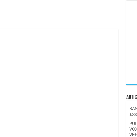
ccola, 4K e molto efficace. Ecco come va in strada
CE fa questa Lampada Letour! – RECENSIONE
della mountain bike elettrica biammortizzata.
n-Ear suonano male? Recensione EarFun Clip 2
i un semplice vetro temperato!
 su SOS, sicurezza e controllo da remoto.
cus su SOS e comandi da remoto
Artic
BAST
appo
PUL
V600
VER