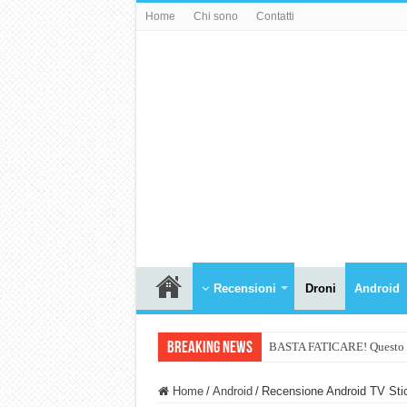
Home
Chi sono
Contatti
Recensioni
Droni
Android
Breaking News
BASTA FATICARE! Questo robo
PULISCE e SI SVUOTA DA S
Home
/
Android
/
Recensione Android TV Sti
NUASI B2-1: trascrizione e ri