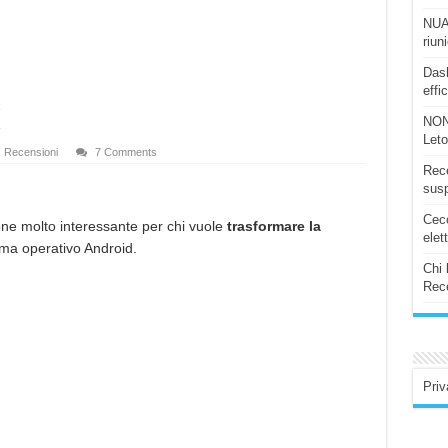
NUAS
riun
Dash
effi
k
NON
Let
,
Recensioni
7 Comments
Rece
susp
Ceco
ne molto interessante per chi vuole
trasformare la
elet
ema operativo Android.
Chi 
Rece
Priv