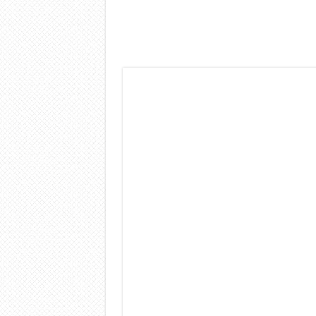
Dashcam 70mai A810 Lite: Pi
NON Crederai a quanta LU
Cecotec Millor, recensione 
Chi l’ha detto che gli Ope
BENKS OMNIWARRIOR: Più d
Brondi Amico Vero 4G: Focus
Brondi Amico VERO 4G : Fo