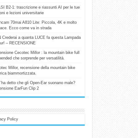
I B2-1: trascrizione e riassunti AI per le tue
ioni e lezioni universitarie
cam 70mai A810 Lite: Piccola, 4K e molto
cace. Ecco come va in strada
 Crederai a quanta LUCE fa questa Lampada
our! – RECENSIONE
nsione Cecotec Millor : la mountain bike full
ended che sorprende per versatilità.
tec Millor, recensione della mountain bike
trica biammortizzata.
l’ha detto che gli Open-Ear suonano male?
nsione EarFun Clip 2
acy Policy