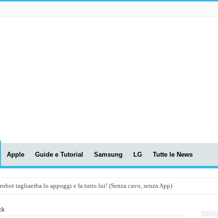
Apple
Guide e Tutorial
Samsung
LG
Tutte le News
t tagliaerba lo appoggi e fa tutto lui! (Senza cavo, senza App)
OLA! UWANT V600: Aspirapolvere senza fili con LASER VERDE!
ck
assunti AI per le tue riunioni e lezioni universitarie