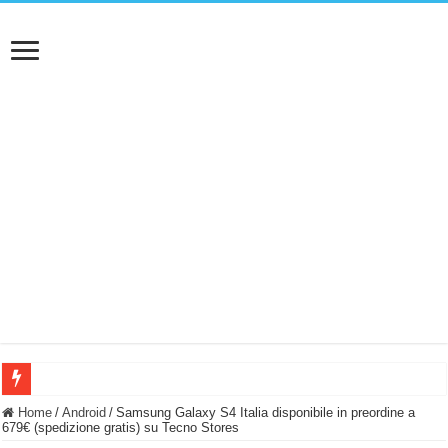
BASTA FATICARE! Questo robot tagliaerba lo appoggi e fa tutto lui! (Senza cav
Home
/
Android
/
Samsung Galaxy S4 Italia disponibile in preordine a
679€ (spedizione gratis) su Tecno Stores
PULISCE e SI SVUOTA DA SOLA! UWANT V600: Aspirapolvere senza fili con