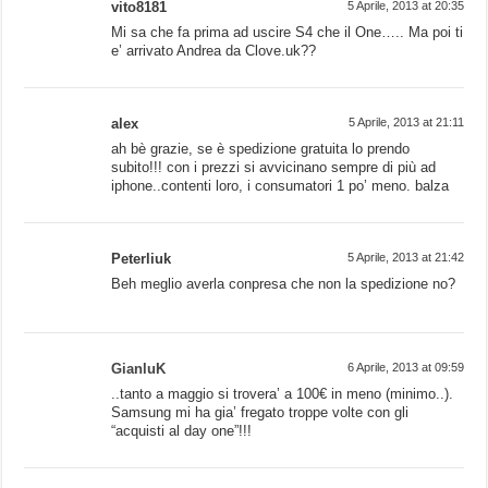
vito8181
5 Aprile, 2013 at 20:35
Mi sa che fa prima ad uscire S4 che il One….. Ma poi ti
e’ arrivato Andrea da Clove.uk??
alex
5 Aprile, 2013 at 21:11
ah bè grazie, se è spedizione gratuita lo prendo
subito!!! con i prezzi si avvicinano sempre di più ad
iphone..contenti loro, i consumatori 1 po’ meno. balza
Peterliuk
5 Aprile, 2013 at 21:42
Beh meglio averla conpresa che non la spedizione no?
GianluK
6 Aprile, 2013 at 09:59
..tanto a maggio si trovera’ a 100€ in meno (minimo..).
Samsung mi ha gia’ fregato troppe volte con gli
“acquisti al day one”!!!