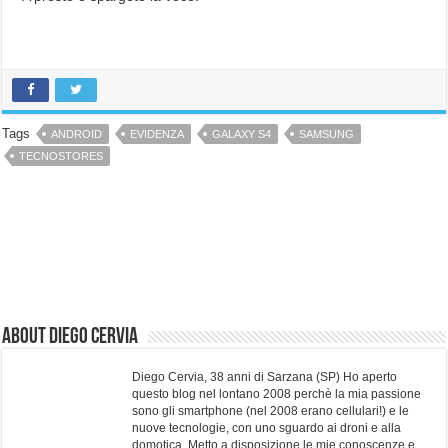
Tags
ANDROID
EVIDENZA
GALAXY S4
SAMSUNG
TECNOSTORES
About Diego Cervia
Diego Cervia, 38 anni di Sarzana (SP) Ho aperto
questo blog nel lontano 2008 perchè la mia passione
sono gli smartphone (nel 2008 erano cellulari!) e le
nuove tecnologie, con uno sguardo ai droni e alla
domotica. Metto a disposizione le mie conoscenze e