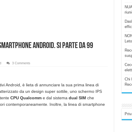
NUAS
riun
Dash
effi
NON
Let
smartphone Android. Si parte da 99
Rece
susp
d
3 Comments
Ceco
elet
Chi 
Rece
tivi Android, è lieta di annunciare la sua prima linea di
terizzato da un design super sottile, uno schermo IPS
otente
CPU Qualcomm
e dal sistema
dual SIM
che
tori contemporaneamente. Inoltre, la linea di smartphone
Priv