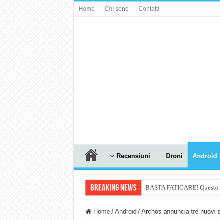
Home
Chi sono
Contatti
Recensioni
Droni
Android
Breaking News
BASTA FATICARE! Questo robo
PULISCE e SI SVUOTA DA S
Home
/
Android
/
Archos annuncia tre nuovi s
NUASI B2-1: trascrizione e ri