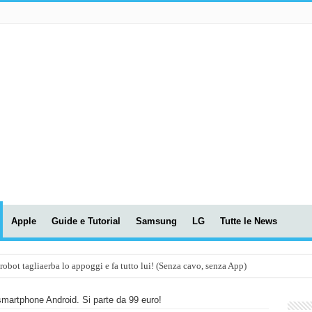
Apple
Guide e Tutorial
Samsung
LG
Tutte le News
t tagliaerba lo appoggi e fa tutto lui! (Senza cavo, senza App)
OLA! UWANT V600: Aspirapolvere senza fili con LASER VERDE!
martphone Android. Si parte da 99 euro!
assunti AI per le tue riunioni e lezioni universitarie