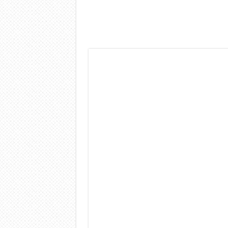
Dashcam 70mai A810 Lite: Pi
NON Crederai a quanta LU
Cecotec Millor, recensione 
Chi l’ha detto che gli Ope
BENKS OMNIWARRIOR: Più d
Brondi Amico Vero 4G: Focus
Brondi Amico VERO 4G : Fo