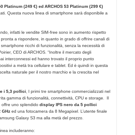
 Platinum (249 €) ed ARCHOS 53 Platinum (299 €)
ati. Questa nuova linea di smartphone sarà disponibile a
do, infatti le vendite SIM-free sono in aumento rispetto
ronta a rispondere, in quanto in grado di offrire canali di
e smartphone ricchi di funzionalità, senza la necessità di
oirier, CEO di ARCHOS. “Inoltre il mercato degli
i interconnessi ed hanno trovato il proprio punto
positivi a metà tra cellulare e tablet. Ed è quindi in questa
elta naturale per il nostro marchio e la crescita nel
e i 5,3 pollici
, I primi tre smartphone commercializzati nel
ta gamma di funzionalità, connettività, CPU e storage. Il
, offre uno splendido
display IPS nero da 5 pollici
2 GHz
ed una fotocamera da 8 Megapixel. L’utente finale
 Samsung Galaxy S3 ma alla metà del prezzo.
 linea includeranno: