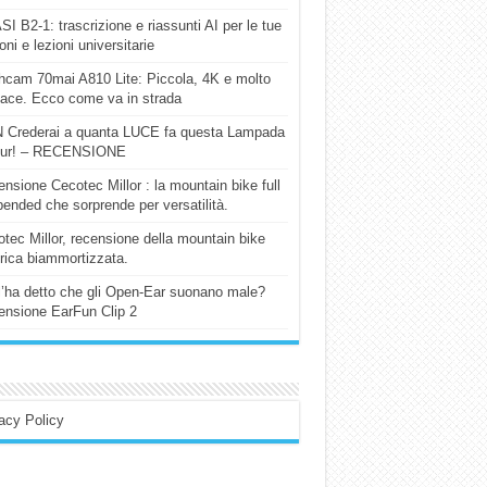
I B2-1: trascrizione e riassunti AI per le tue
ioni e lezioni universitarie
cam 70mai A810 Lite: Piccola, 4K e molto
cace. Ecco come va in strada
 Crederai a quanta LUCE fa questa Lampada
our! – RECENSIONE
nsione Cecotec Millor : la mountain bike full
ended che sorprende per versatilità.
tec Millor, recensione della mountain bike
trica biammortizzata.
l’ha detto che gli Open-Ear suonano male?
nsione EarFun Clip 2
acy Policy