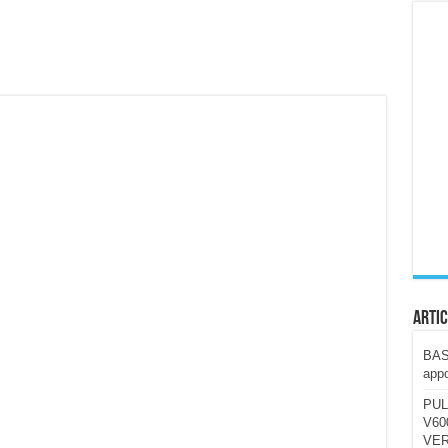
ccola, 4K e molto efficace. Ecco come va in strada
CE fa questa Lampada Letour! – RECENSIONE
della mountain bike elettrica biammortizzata.
n-Ear suonano male? Recensione EarFun Clip 2
i un semplice vetro temperato!
 su SOS, sicurezza e controllo da remoto.
cus su SOS e comandi da remoto
Artic
BAST
appo
PUL
V600
VER