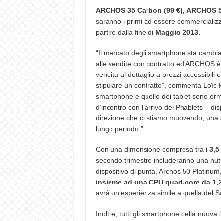
ARCHOS 35 Carbon (99 €),
ARCHOS 50
saranno i primi ad essere commercializz
partire dalla fine di
Maggio 2013.
“Il mercato degli smartphone sta cambian
alle vendite con contratto ed ARCHOS è p
vendita al dettaglio a prezzi accessibili 
stipulare un contratto”, commenta Loïc P
smartphone e quello dei tablet sono orma
d’incontro con l’arrivo dei Phablets – dis
direzione che ci stiamo muovendo, una sc
lungo periodo.”
Con una dimensione compresa tra i
3,5 
secondo trimestre includeranno una nutri
dispositivo di punta, Archos 50 Platinum
insieme ad una CPU quad-core da 1,
avrà un’esperienza simile a quella del
Inoltre, tutti gli smartphone della nuova