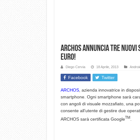
Archos annuncia tre nuovi 
euro!
Diego Cervia
18 Aprile, 2013
Androi
Facebook
Twitter
ARCHOS
, azienda innovatrice in disposi
smartphone. Ogni smartphone sarà carat
con angoli di visuale mozzafiato, una p
consente all’utente di gestire due opera
TM
ARCHOS sarà certificata Google
.