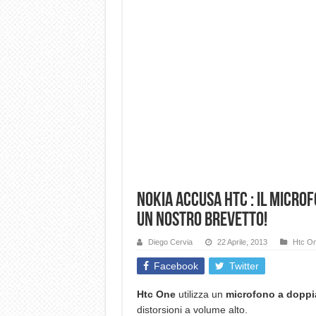
Nokia accusa Htc : Il micro
un nostro brevetto!
Diego Cervia
22 Aprile, 2013
Htc O
Facebook
Twitter
Htc One
utilizza un
microfono a dopp
distorsioni a volume alto.