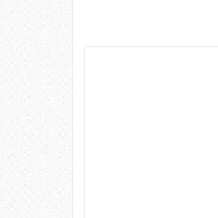
Dashcam 70mai A810 Lite: Pi
NON Crederai a quanta LU
Cecotec Millor, recensione 
Chi l’ha detto che gli Ope
BENKS OMNIWARRIOR: Più d
Brondi Amico Vero 4G: Focus
Brondi Amico VERO 4G : Fo