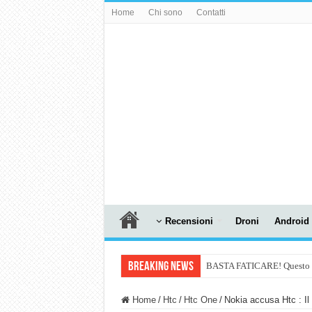
Home
Chi sono
Contatti
Recensioni
Droni
Android
Breaking News
BASTA FATICARE! Questo robo
PULISCE e SI SVUOTA DA S
Home
/
Htc
/
Htc One
/
Nokia accusa Htc : Il
NUASI B2-1: trascrizione e ri