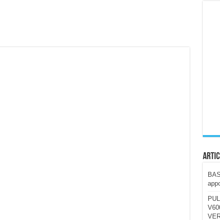
ccola, 4K e molto efficace. Ecco come va in strada
CE fa questa Lampada Letour! – RECENSIONE
della mountain bike elettrica biammortizzata.
n-Ear suonano male? Recensione EarFun Clip 2
i un semplice vetro temperato!
 su SOS, sicurezza e controllo da remoto.
cus su SOS e comandi da remoto
Artic
BAST
appo
PUL
V600
VER