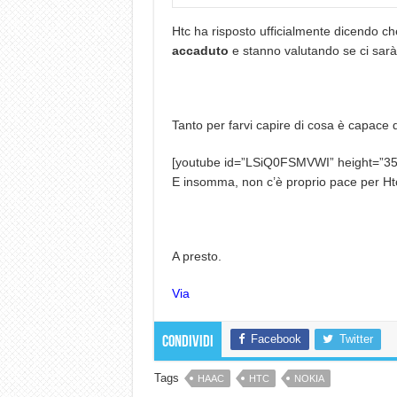
Htc ha risposto ufficialmente dicendo c
accaduto
e stanno valutando se ci sarà
Tanto per farvi capire di cosa è capace
[youtube id=”LSiQ0FSMVWI” height=”35
E insomma, non c’è proprio pace per Ht
A presto.
Via
Facebook
Twitter
Condividi
Tags
HAAC
HTC
NOKIA