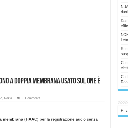
NUAS
riun
Dash
effi
NON
Let
Rece
susp
Ceco
elet
Chi 
fono a doppia membrana usato sul One è
Rece
ne
,
Nokia
3 Comments
Priv
ia membrana (HAAC)
per la registrazione audio senza