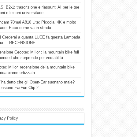
I B2-1: trascrizione e riassunti AI per le tue
ioni e lezioni universitarie
cam 70mai A810 Lite: Piccola, 4K e molto
cace. Ecco come va in strada
 Crederai a quanta LUCE fa questa Lampada
our! – RECENSIONE
nsione Cecotec Millor : la mountain bike full
ended che sorprende per versatilità.
tec Millor, recensione della mountain bike
trica biammortizzata.
l’ha detto che gli Open-Ear suonano male?
nsione EarFun Clip 2
acy Policy