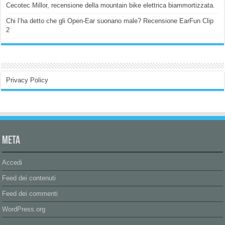
Cecotec Millor, recensione della mountain bike elettrica biammortizzata.
Chi l’ha detto che gli Open-Ear suonano male? Recensione EarFun Clip
2
Privacy Policy
Meta
Accedi
Feed dei contenuti
Feed dei commenti
WordPress.org