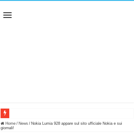
BASTA FATICARE! Questo robot tagliaerba lo appoggi e fa tutto lui! (Senza cav
Home
/
News
/
Nokia Lumia 928 appare sul sito ufficiale Nokia e sui
giornali!
PULISCE e SI SVUOTA DA SOLA! UWANT V600: Aspirapolvere senza fili con