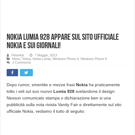
Nokia Lumia 928 appare sul sito ufficiale
Nokia e sui giornali!
Peterliuk
7 Maggio, 2013
News
,
Nokia
,
Nokia Lumia
,
Windows Phone 8
,
Windows Phone 8
2 Comments
Dopo rumor, smentite e mezze frasi
Nokia
ha praticamente
tolto i veli sul suo nuovo
Lumia 928
svelandone il design.
Nessun comunicato stampa o dichiarazione ben si una
pubblicità sulla nota rivista Vanity Fair e direttamente sul sito
ufficiale Nokia, vediamo il tutto di seguito: