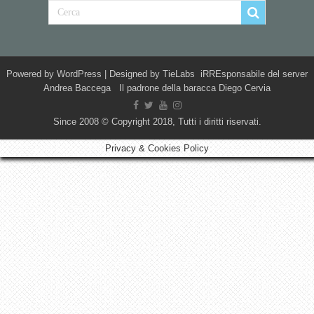
Powered by
WordPress
| Designed by
TieLabs
iRREsponsabile del server
Andrea Baccega Il padrone della baracca Diego Cervia
Since 2008 © Copyright 2018, Tutti i diritti riservati.
Privacy & Cookies Policy