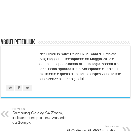
About Peterliuk
Pier Oliveri in "arte" Peterliuk, 21 anni di Limbiate
(MB) Blogger di Tecnophone da Maggio 2012 e
fortemente appassionato di Tecnologia, soprattutto
per quando riguarda il lato Smartphone e Tablet. Il
mio intento è quello di mettere a disposizione le mie
conoscenze aiutando gli altri.
Previous
Samsung Galaxy S4 Zoom,
indiscrezioni per una variante
da 16mpx
Prossima
LG Optimus G PRO in italia a