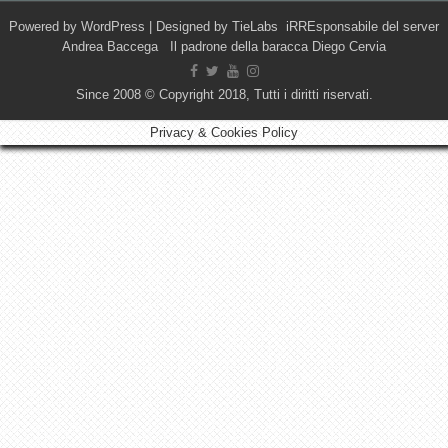
Powered by
WordPress
| Designed by
TieLabs
iRREsponsabile del server
Andrea Baccega Il padrone della baracca Diego Cervia
Since 2008 © Copyright 2018, Tutti i diritti riservati.
Privacy & Cookies Policy