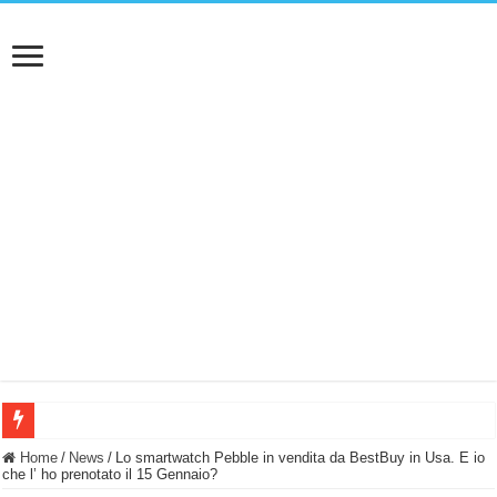
BASTA FATICARE! Questo robot tagliaerba lo appoggi e fa tutto lui! (Senza cav
Home
/
News
/
Lo smartwatch Pebble in vendita da BestBuy in Usa. E io
che l’ ho prenotato il 15 Gennaio?
PULISCE e SI SVUOTA DA SOLA! UWANT V600: Aspirapolvere senza fili con