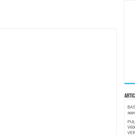
ccola, 4K e molto efficace. Ecco come va in strada
CE fa questa Lampada Letour! – RECENSIONE
della mountain bike elettrica biammortizzata.
n-Ear suonano male? Recensione EarFun Clip 2
i un semplice vetro temperato!
 su SOS, sicurezza e controllo da remoto.
cus su SOS e comandi da remoto
Artic
BAST
appo
PUL
V600
VER