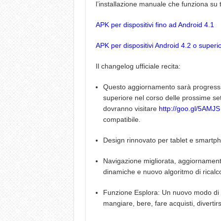
l’installazione manuale che funziona su tut
APK per dispositivi fino ad Android 4.1
APK per dispositivi Android 4.2 o superio
Il changelog ufficiale recita:
Questo aggiornamento sarà progressiva
superiore nel corso delle prossime sett
dovranno visitare
http://goo.gl/5AMJS
compatibile.
Design rinnovato per tablet e smartp
Navigazione migliorata, aggiornamenti s
dinamiche e nuovo algoritmo di ricalc
Funzione Esplora: Un nuovo modo di na
mangiare, bere, fare acquisti, divertirs