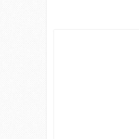
Dashcam 70mai A810 Lite: Pi
NON Crederai a quanta LU
Cecotec Millor, recensione 
Chi l’ha detto che gli Ope
BENKS OMNIWARRIOR: Più d
Brondi Amico Vero 4G: Focus
Brondi Amico VERO 4G : Fo