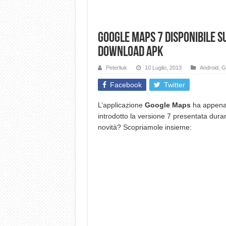
Google Maps 7 disponibile s
Download Apk
Peterliuk
10 Luglio, 2013
Android
,
G
Facebook
Twitter
L’applicazione
Google Maps
ha appena 
introdotto la versione 7 presentata dura
novità? Scopriamole insieme: