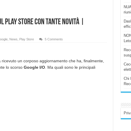
NUAS
riun
ul Play Store con tante novità |
Dash
effi
NON
oogle
,
News
,
Play Store
5 Comments
Let
Rece
susp
ricevuto un corposo aggiornamento che ha, finalmente,
Ceco
nte lo scorso
Google I/O
. Ma quali sono le principali
elet
Chi 
Rece
Priv