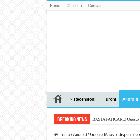
Home
Chi sono
Contatti
Recensioni
Droni
Android
Breaking News
BASTA FATICARE! Questo robo
PULISCE e SI SVUOTA DA S
Home
/
Android
/
Google Maps 7 disponibile 
NUASI B2-1: trascrizione e ri