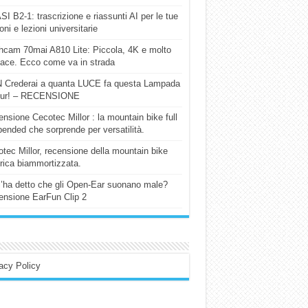
I B2-1: trascrizione e riassunti AI per le tue
ioni e lezioni universitarie
cam 70mai A810 Lite: Piccola, 4K e molto
cace. Ecco come va in strada
 Crederai a quanta LUCE fa questa Lampada
our! – RECENSIONE
nsione Cecotec Millor : la mountain bike full
ended che sorprende per versatilità.
tec Millor, recensione della mountain bike
trica biammortizzata.
l’ha detto che gli Open-Ear suonano male?
nsione EarFun Clip 2
acy Policy