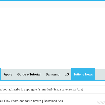
Apple
Guide e Tutorial
Samsung
LG
Tutte le News
t tagliaerba lo appoggi e fa tutto lui! (Senza cavo, senza App)
OLA! UWANT V600: Aspirapolvere senza fili con LASER VERDE!
sul Play Store con tante novità | Download Apk
assunti AI per le tue riunioni e lezioni universitarie