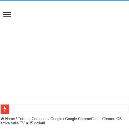
BASTA FATICARE! Questo robot tagliaerba lo appoggi e fa tutto lui! (Senza cav
Home
/
Tutte le Categorie
/
Google
/
Google ChromeCast : Chrome OS
arriva sulle TV a 35 dollari!
PULISCE e SI SVUOTA DA SOLA! UWANT V600: Aspirapolvere senza fili con