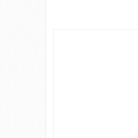
Dashcam 70mai A810 Lite: Pi
NON Crederai a quanta LU
Cecotec Millor, recensione 
Chi l’ha detto che gli Ope
BENKS OMNIWARRIOR: Più d
Brondi Amico Vero 4G: Focus
Brondi Amico VERO 4G : Fo