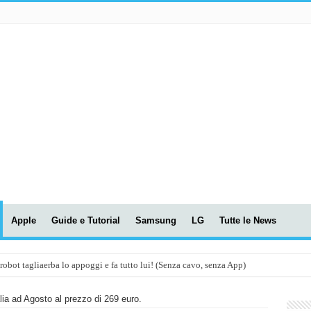
Apple
Guide e Tutorial
Samsung
LG
Tutte le News
t tagliaerba lo appoggi e fa tutto lui! (Senza cavo, senza App)
OLA! UWANT V600: Aspirapolvere senza fili con LASER VERDE!
lia ad Agosto al prezzo di 269 euro.
assunti AI per le tue riunioni e lezioni universitarie