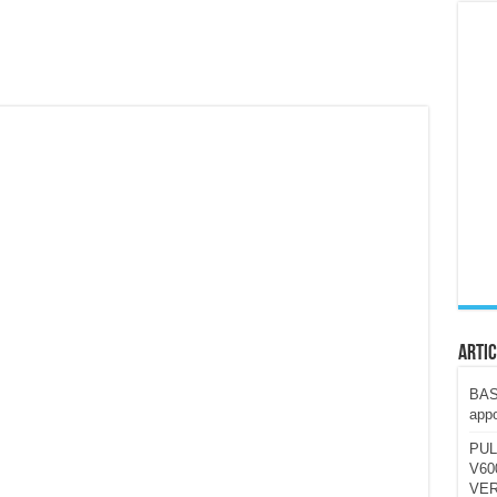
ccola, 4K e molto efficace. Ecco come va in strada
CE fa questa Lampada Letour! – RECENSIONE
della mountain bike elettrica biammortizzata.
n-Ear suonano male? Recensione EarFun Clip 2
i un semplice vetro temperato!
 su SOS, sicurezza e controllo da remoto.
cus su SOS e comandi da remoto
Artic
BAST
appo
PUL
V600
VER