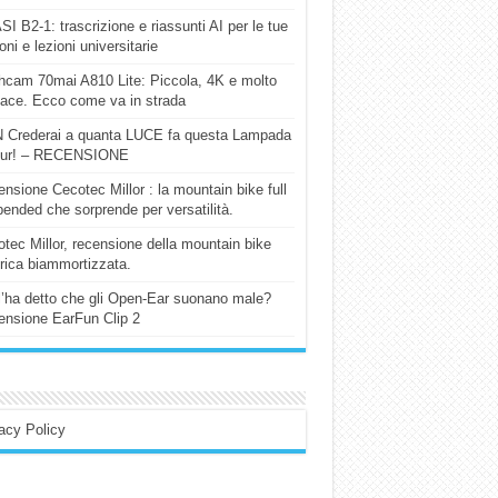
I B2-1: trascrizione e riassunti AI per le tue
ioni e lezioni universitarie
cam 70mai A810 Lite: Piccola, 4K e molto
cace. Ecco come va in strada
 Crederai a quanta LUCE fa questa Lampada
our! – RECENSIONE
nsione Cecotec Millor : la mountain bike full
ended che sorprende per versatilità.
tec Millor, recensione della mountain bike
trica biammortizzata.
l’ha detto che gli Open-Ear suonano male?
nsione EarFun Clip 2
acy Policy