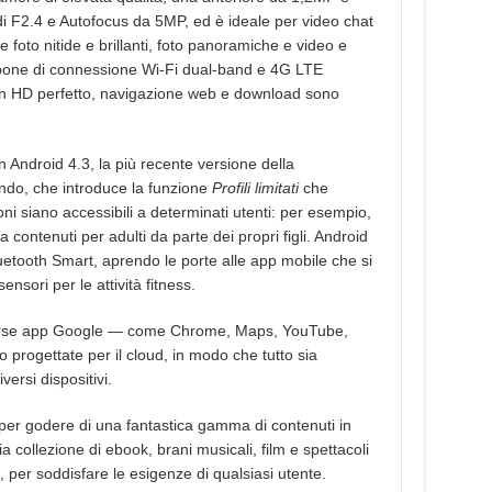
di F2.4 e Autofocus da 5MP, ed è ideale per video chat
foto nitide e brillanti, foto panoramiche e video e
ispone di connessione Wi-Fi dual-band e 4G LTE
in HD perfetto, navigazione web e download sono
n Android 4.3, la più recente versione della
ondo, che introduce la funzione
Profili limitati
che
ni siano accessibili a determinati utenti: per esempio,
a contenuti per adulti da parte dei propri figli. Android
luetooth Smart, aprendo le porte alle app mobile che si
ensori per le attività fitness.
iverse app Google — come Chrome, Maps, YouTube,
rogettate per il cloud, in modo che tutto sia
ersi dispositivi.
per godere di una fantastica gamma di contenuti in
 collezione di ebook, brani musicali, film e spettacoli
imo, per soddisfare le esigenze di qualsiasi utente.