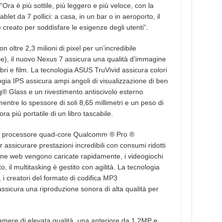
ra è più sottile, più leggero e più veloce, con la
blet da 7 pollici: a casa, in un bar o in aeroporto, il
 creato per soddisfare le esigenze degli utenti”.
n oltre 2,3 milioni di pixel per un’incredibile
lice), il nuovo Nexus 7 assicura una qualità d’immagine
ibri e film. La tecnologia ASUS TruVivid assicura colori
logia IPS assicura ampi angoli di visualizzazione di ben
ng® Glass e un rivestimento antiscivolo esterno
ntre lo spessore di soli 8,65 millimetri e un peso di
più portatile di un libro tascabile.
un processore quad-core Qualcomm ® Pro ®
sicurare prestazioni incredibili con consumi ridotti
gine web vengono caricate rapidamente, i videogiochi
, il multitasking è gestito con agilità. La tecnologia
i creatori del formato di codifica MP3
assicura una riproduzione sonora di alta qualità per
camere di elevata qualità, una anteriore da 1,2MP e