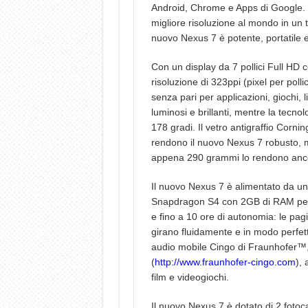
Android, Chrome e Apps di Google. “O
migliore risoluzione al mondo in un ta
nuovo Nexus 7 è potente, portatile e
Con un display da 7 pollici Full HD co
risoluzione di 323ppi (pixel per pol
senza pari per applicazioni, giochi, l
luminosi e brillanti, mentre la tecno
178 gradi. Il vetro antigraffio Corni
rendono il nuovo Nexus 7 robusto, me
appena 290 grammi lo rendono ancora 
Il nuovo Nexus 7 è alimentato da 
Snapdragon S4 con 2GB di RAM per as
e fino a 10 ore di autonomia: le pa
girano fluidamente e in modo perfetto
audio mobile Cingo di Fraunhofer™, 
(
http://www.fraunhofer-cingo.com
), 
film e videogiochi.
Il nuovo Nexus 7 è dotato di 2 foto