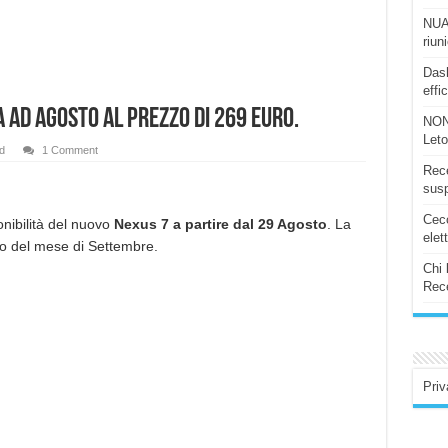
NUAS
riun
Dash
effi
ia ad Agosto al prezzo di 269 euro.
NON
Let
d
1 Comment
Rece
susp
Ceco
nibilità del nuovo
Nexus 7 a partire dal 29 Agosto
. La
elet
so del mese di Settembre.
Chi 
Rece
Priv