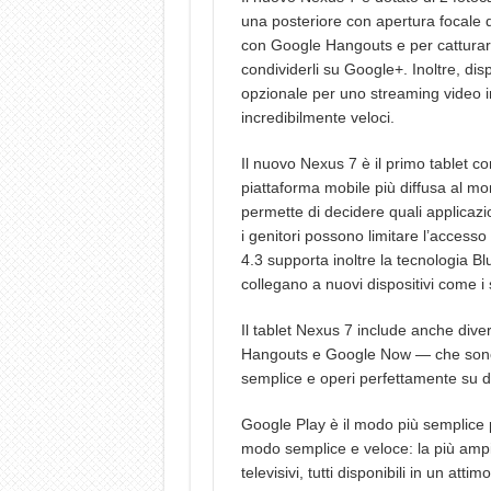
una posteriore con apertura focale 
con Google Hangouts e per catturare 
condividerli su Google+. Inoltre, d
opzionale per uno streaming video 
incredibilmente veloci.
Il nuovo Nexus 7 è il primo tablet co
piattaforma mobile più diffusa al m
permette di decidere quali applicazio
i genitori possono limitare l’accesso 
4.3 supporta inoltre la tecnologia B
collegano a nuovi dispositivi come i s
Il tablet Nexus 7 include anche d
Hangouts e Google Now — che sono p
semplice e operi perfettamente su div
Google Play è il modo più semplice 
modo semplice e veloce: la più ampia
televisivi, tutti disponibili in un att