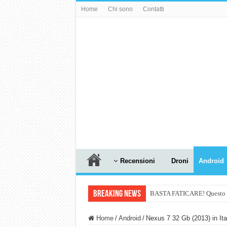
Home
Chi sono
Contatti
Recensioni
Droni
Android
Breaking News
BASTA FATICARE! Questo robo
PULISCE e SI SVUOTA DA S
Home
/
Android
/
Nexus 7 32 Gb (2013) in Ita
NUASI B2-1: trascrizione e ri