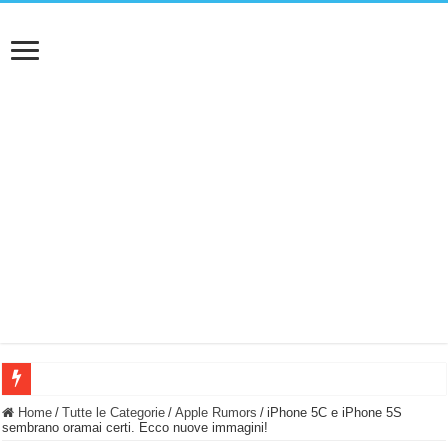
BASTA FATICARE! Questo robot tagliaerba lo appoggi e fa tutto lui! (Senza cav
Home
/
Tutte le Categorie
/
Apple Rumors
/
iPhone 5C e iPhone 5S
sembrano oramai certi. Ecco nuove immagini!
PULISCE e SI SVUOTA DA SOLA! UWANT V600: Aspirapolvere senza fili con