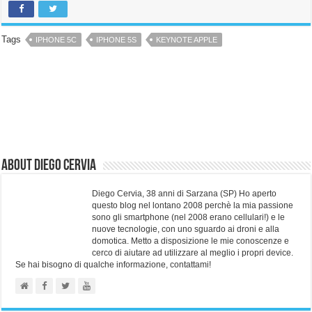
Tags
IPHONE 5C
IPHONE 5S
KEYNOTE APPLE
About Diego Cervia
Diego Cervia, 38 anni di Sarzana (SP) Ho aperto
questo blog nel lontano 2008 perchè la mia passione
sono gli smartphone (nel 2008 erano cellulari!) e le
nuove tecnologie, con uno sguardo ai droni e alla
domotica. Metto a disposizione le mie conoscenze e
cerco di aiutare ad utilizzare al meglio i propri device.
Se hai bisogno di qualche informazione, contattami!