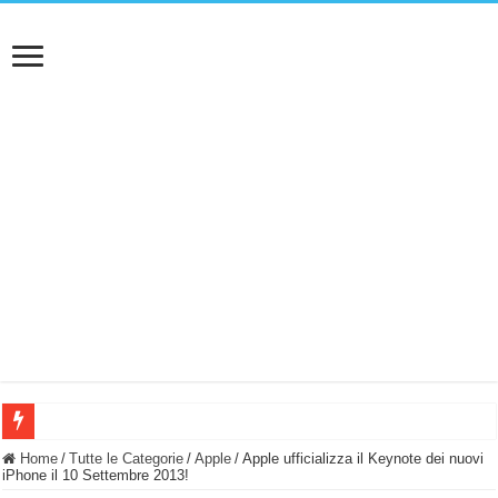
BASTA FATICARE! Questo robot tagliaerba lo appoggi e fa tutto lui! (Senza cav
Home
/
Tutte le Categorie
/
Apple
/
Apple ufficializza il Keynote dei nuovi
iPhone il 10 Settembre 2013!
PULISCE e SI SVUOTA DA SOLA! UWANT V600: Aspirapolvere senza fili con