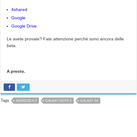
4shared
Google
Google Drive
Le avete provate? Fate attenzione perchè sono ancora delle
beta.
A presto.
Tags
ANDROID 4.3
GALAXY NOTE II
GALAXY S4