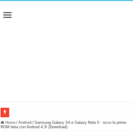
BASTA FATICARE! Questo robot tagliaerba lo appoggi e fa tutto lui! (Senza cav
Home
/
Android
/
Samsung Galaxy S4 e Galaxy Note II : ecco le prime
ROM beta con Android 4.3! (Download)
PULISCE e SI SVUOTA DA SOLA! UWANT V600: Aspirapolvere senza fili con