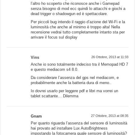
l’altro ho scoperto che riconosce anche i Gamepad
senza bisogno di mod ecc quindi lo attacchi e giochi a
dead trigger o shadowgun ed è spettacolare.
Per piccoli bug intendo il raggio d’azione del Wi-Fi e la
luminosità che anche al minimo è troppo alta! Nella
recensione vedrai tutto completamente intanto sta per
arrivare il focus sul display
Vins
26 Ottobre, 2013 at 11:33
Anche io sono totalmente indeciso tra il Memopad HD 7
e questo mediacom s4 8.0.
Da considerare l’assenza del gps nel mediacom, e
probabilmente anche la batteria dura di meno..
Io dovrei usarlo per leggere pdf e libri ma vorrei un
tablet scattante… Dilemma
Gnam
27 Ottobre, 2013 at 08:35
Per quanto riguarda l’assenza del sensore di luminosità
hai provato ad installare Lux AutoBrightness
impostando la fotocamera quale sensore di luminosità?