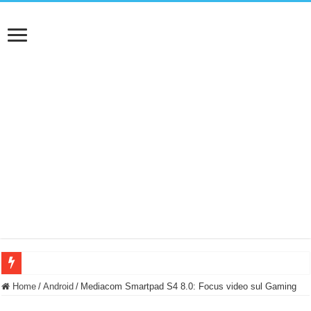
BASTA FATICARE! Questo robot tagliaerba lo appoggi e fa tutto lui! (Senza cav
Home
/
Android
/
Mediacom Smartpad S4 8.0: Focus video sul Gaming
PULISCE e SI SVUOTA DA SOLA! UWANT V600: Aspirapolvere senza fili con