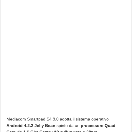
Mediacom Smartpad S4 8.0 adotta il sistema operativo
Android 4.2.2 Jelly Bean
spinto da un
processore Quad
Core da 1,6 Ghz Cortex A9 sviluppato a 28nm