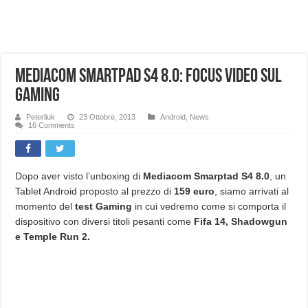
NUASI B2-1: trascrizione e riassunti AI per le tue riunioni e lezioni universitarie
Dashcam 70mai A810 Lite: Piccola, 4K e molto efficace. Ecco come va in strada
NON Crederai a quanta LUCE fa questa Lampada Letour! – RECENSIONE
Mediacom Smartpad S4 8.0: Focus video sul
Cecotec Millor, recensione della mountain bike elettrica biammortizzata.
Gaming
Chi l’ha detto che gli Open-Ear suonano male? Recensione EarFun Clip 2
Peterliuk
23 Ottobre, 2013
Android
,
News
16 Comments
BENKS OMNIWARRIOR: Più di un semplice vetro temperato!
Brondi Amico Vero 4G: Focus su SOS, sicurezza e controllo da remoto.
Brondi Amico VERO 4G : Focus su SOS e comandi da remoto
Dopo aver visto l’unboxing di
Mediacom Smarptad S4 8.0
, un
Tablet Android proposto al prezzo di
159 euro
, siamo arrivati al
momento del
test Gaming
in cui vedremo come si comporta il
dispositivo con diversi titoli pesanti come
Fifa 14, Shadowgun
e Temple Run 2.