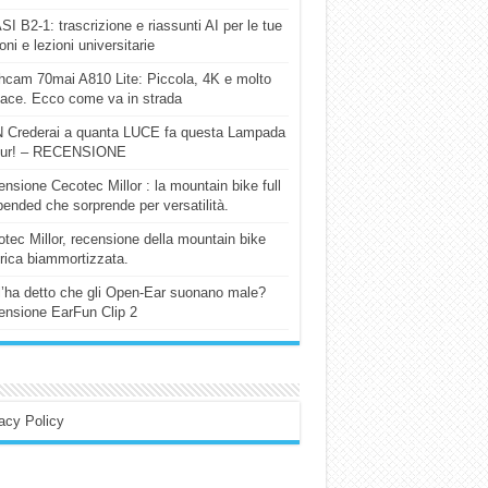
I B2-1: trascrizione e riassunti AI per le tue
ioni e lezioni universitarie
cam 70mai A810 Lite: Piccola, 4K e molto
cace. Ecco come va in strada
 Crederai a quanta LUCE fa questa Lampada
our! – RECENSIONE
nsione Cecotec Millor : la mountain bike full
ended che sorprende per versatilità.
tec Millor, recensione della mountain bike
trica biammortizzata.
l’ha detto che gli Open-Ear suonano male?
nsione EarFun Clip 2
acy Policy