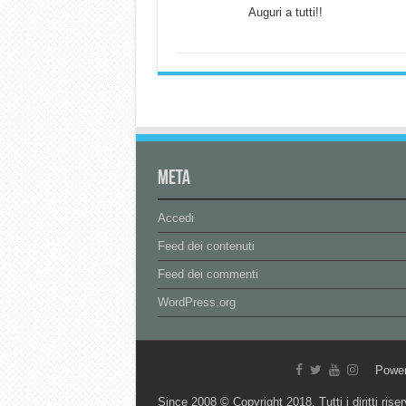
Auguri a tutti!!
Meta
Accedi
Feed dei contenuti
Feed dei commenti
WordPress.org
Powe
Since 2008 © Copyright 2018, Tutti i diritti riser