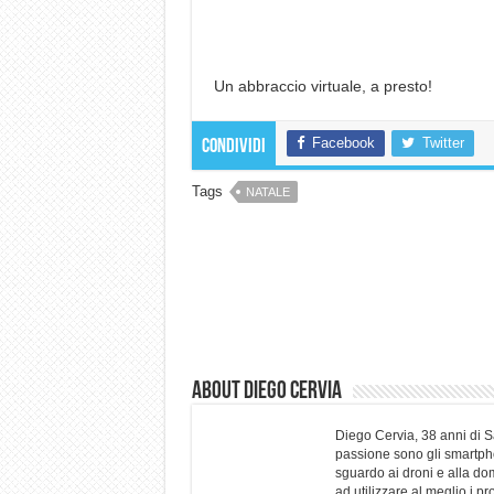
Un abbraccio virtuale, a presto!
Facebook
Twitter
Condividi
Tags
NATALE
About Diego Cervia
Diego Cervia, 38 anni di 
passione sono gli smartpho
sguardo ai droni e alla do
ad utilizzare al meglio i p