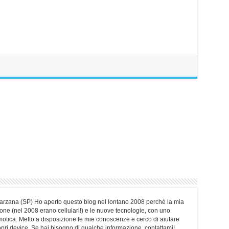
Sarzana (SP) Ho aperto questo blog nel lontano 2008 perchè la mia
ne (nel 2008 erano cellulari!) e le nuove tecnologie, con uno
motica. Metto a disposizione le mie conoscenze e cerco di aiutare
ropri device. Se hai bisogno di qualche informazione, contattami!