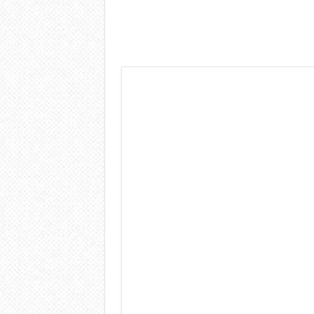
Dashcam 70mai A810 Lite: Pi
NON Crederai a quanta LU
Cecotec Millor, recensione 
Chi l’ha detto che gli Ope
BENKS OMNIWARRIOR: Più d
Brondi Amico Vero 4G: Focus
Brondi Amico VERO 4G : Fo