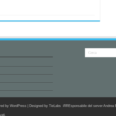
red by
WordPress
| Designed by
TieLabs
iRREsponsabile del server Andrea B
vati.