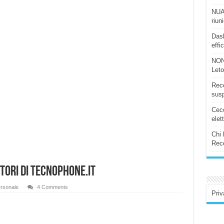
NUAS
riun
Dash
effi
NON
Let
Rece
susp
Ceco
elet
Chi 
Rece
ttori di Tecnophone.it
rsonale
4 Comments
Priv