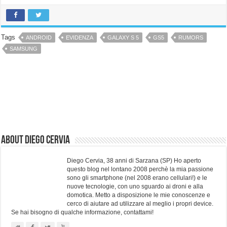
Tags
ANDROID
EVIDENZA
GALAXY S 5
GS5
RUMORS
SAMSUNG
About Diego Cervia
Diego Cervia, 38 anni di Sarzana (SP) Ho aperto
questo blog nel lontano 2008 perchè la mia passione
sono gli smartphone (nel 2008 erano cellulari!) e le
nuove tecnologie, con uno sguardo ai droni e alla
domotica. Metto a disposizione le mie conoscenze e
cerco di aiutare ad utilizzare al meglio i propri device.
Se hai bisogno di qualche informazione, contattami!