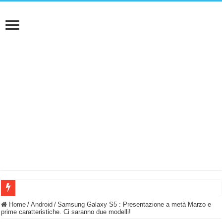
BASTA FATICARE! Questo robot tagliaerba lo appoggi e fa tutto lui! (Senza cav
Home
/
Android
/
Samsung Galaxy S5 : Presentazione a metà Marzo e
prime caratteristiche. Ci saranno due modelli!
PULISCE e SI SVUOTA DA SOLA! UWANT V600: Aspirapolvere senza fili con