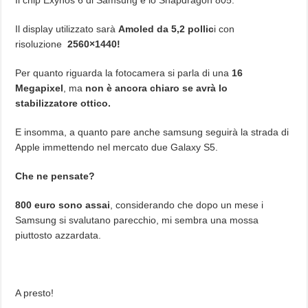
Il chip Exynos 6 di Samsung e lo Snapdragon 805.
Il display utilizzato sarà
Amoled da 5,2 pollic
i con
risoluzione
2560×1440!
Per quanto riguarda la fotocamera si parla di una
16
Megapixel
, ma
non è ancora chiaro se avrà lo
stabilizzatore ottico.
E insomma, a quanto pare anche samsung seguirà la strada di
Apple immettendo nel mercato due Galaxy S5.
Che ne pensate?
800 euro sono assai
, considerando che dopo un mese i
Samsung si svalutano parecchio, mi sembra una mossa
piuttosto azzardata.
A presto!