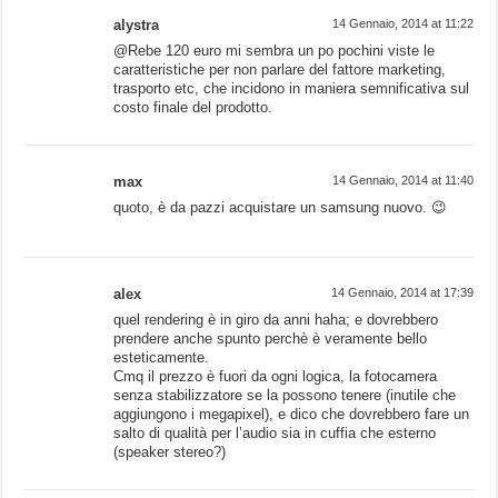
alystra
14 Gennaio, 2014 at 11:22
@Rebe 120 euro mi sembra un po pochini viste le
caratteristiche per non parlare del fattore marketing,
trasporto etc, che incidono in maniera semnificativa sul
costo finale del prodotto.
max
14 Gennaio, 2014 at 11:40
quoto, è da pazzi acquistare un samsung nuovo. 😉
alex
14 Gennaio, 2014 at 17:39
quel rendering è in giro da anni haha; e dovrebbero
prendere anche spunto perchè è veramente bello
esteticamente.
Cmq il prezzo è fuori da ogni logica, la fotocamera
senza stabilizzatore se la possono tenere (inutile che
aggiungono i megapixel), e dico che dovrebbero fare un
salto di qualità per l’audio sia in cuffia che esterno
(speaker stereo?)