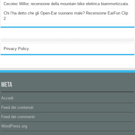
Cecotec Millor, recensione della mountain bike elettrica biammortizzata.
Chi l’ha detto che gli Open-Ear suonano male? Recensione EarFun Clip
2
Privacy Policy
Meta
Accedi
Feed dei contenuti
Feed dei commenti
WordPress.org