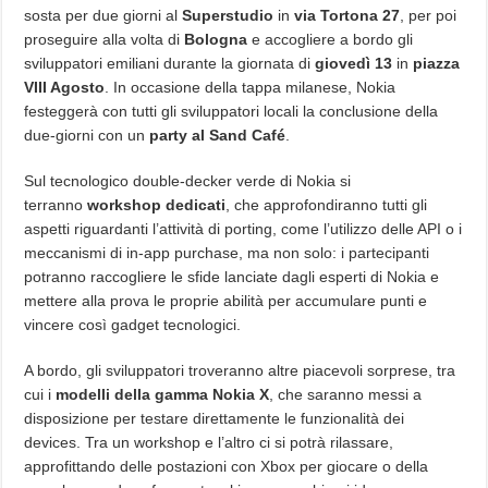
sosta per due giorni al
Superstudio
in
via Tortona 27
, per poi
proseguire alla volta di
Bologna
e accogliere a bordo gli
sviluppatori emiliani durante la giornata di
giovedì 13
in
piazza
VIII Agosto
. In occasione della tappa milanese, Nokia
festeggerà con tutti gli sviluppatori locali la conclusione della
due-giorni con un
party al Sand Café
.
Sul tecnologico double-decker verde di Nokia si
terranno
workshop dedicati
, che approfondiranno tutti gli
aspetti riguardanti l’attività di porting, come l’utilizzo delle API o i
meccanismi di in-app purchase, ma non solo: i partecipanti
potranno raccogliere le sfide lanciate dagli esperti di Nokia e
mettere alla prova le proprie abilità per accumulare punti e
vincere così gadget tecnologici.
A bordo, gli sviluppatori troveranno altre piacevoli sorprese, tra
cui i
modelli della gamma Nokia X
, che saranno messi a
disposizione per testare direttamente le funzionalità dei
devices. Tra un workshop e l’altro ci si potrà rilassare,
approfittando delle postazioni con Xbox per giocare o della