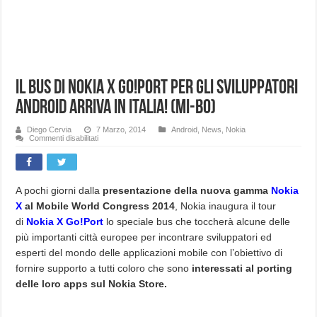
Il Bus di Nokia X Go!Port per gli sviluppatori
Android arriva in Italia! (Mi-Bo)
Diego Cervia
7 Marzo, 2014
Android
,
News
,
Nokia
su
Commenti disabilitati
Il
Bus
di
Nokia
X
Go!Port
A pochi giorni dalla
presentazione della nuova gamma
Nokia
per
X
al Mobile World Congress 2014
, Nokia inaugura il tour
gli
sviluppatori
di
Nokia X Go!Port
lo speciale bus che toccherà alcune delle
Android
arriva
più importanti città europee per incontrare sviluppatori ed
in
Italia!
esperti del mondo delle applicazioni mobile
con l’obiettivo di
(Mi-
Bo)
fornire supporto a tutti coloro che sono
interessati al porting
delle loro apps sul Nokia Store.