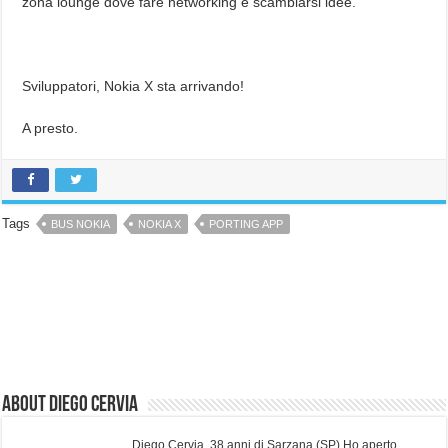
zona lounge dove fare networking e scambiarsi idee.
Sviluppatori, Nokia X sta arrivando!
A presto.
Tags
BUS NOKIA
NOKIA X
PORTING APP
About Diego Cervia
Diego Cervia, 38 anni di Sarzana (SP) Ho aperto