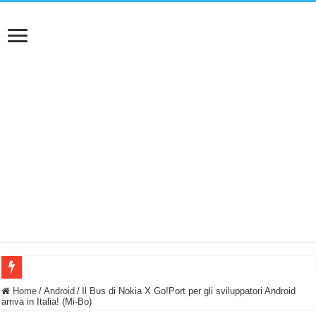
BASTA FATICARE! Questo robot tagliaerba lo appoggi e fa tutto lui! (Senza cav
Home
/
Android
/
Il Bus di Nokia X Go!Port per gli sviluppatori Android
arriva in Italia! (Mi-Bo)
PULISCE e SI SVUOTA DA SOLA! UWANT V600: Aspirapolvere senza fili con