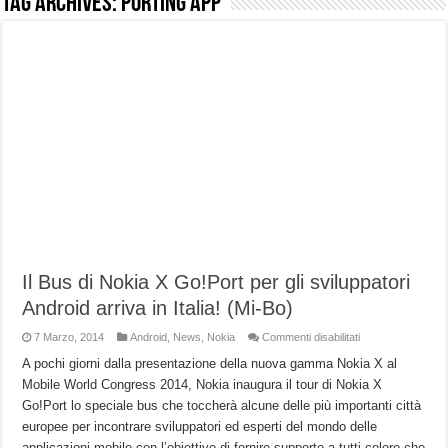
Tag Archives:
Porting App
NUASI B2-1: trascrizione e riassunti AI per le tue riunioni e lezioni universitarie
Dashcam 70mai A810 Lite: Piccola, 4K e molto efficace. Ecco come va in strada
NON Crederai a quanta LUCE fa questa Lampada Letour! – RECENSIONE
Cecotec Millor, recensione della mountain bike elettrica biammortizzata.
Chi l’ha detto che gli Open-Ear suonano male? Recensione EarFun Clip 2
BENKS OMNIWARRIOR: Più di un semplice vetro temperato!
Brondi Amico Vero 4G: Focus su SOS, sicurezza e controllo da remoto.
Brondi Amico VERO 4G : Focus su SOS e comandi da remoto
Il Bus di Nokia X Go!Port per gli sviluppatori
Android arriva in Italia! (Mi-Bo)
su
7 Marzo, 2014
Android
,
News
,
Nokia
Commenti disabilitati
Il
Bus
A pochi giorni dalla presentazione della nuova gamma Nokia X al
di
Mobile World Congress 2014, Nokia inaugura il tour di Nokia X
Nokia
X
Go!Port lo speciale bus che toccherà alcune delle più importanti città
Go!Port
per
europee per incontrare sviluppatori ed esperti del mondo delle
gli
sviluppatori
applicazioni mobile con l’obiettivo di fornire supporto a tutti coloro che