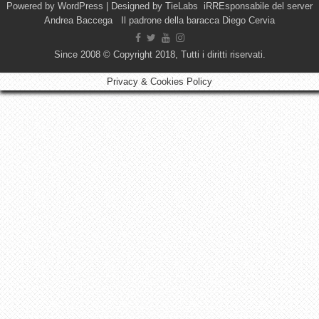
Powered by
WordPress
| Designed by
TieLabs
iRREsponsabile del server
Andrea Baccega Il padrone della baracca Diego Cervia
Since 2008 © Copyright 2018, Tutti i diritti riservati.
Privacy & Cookies Policy