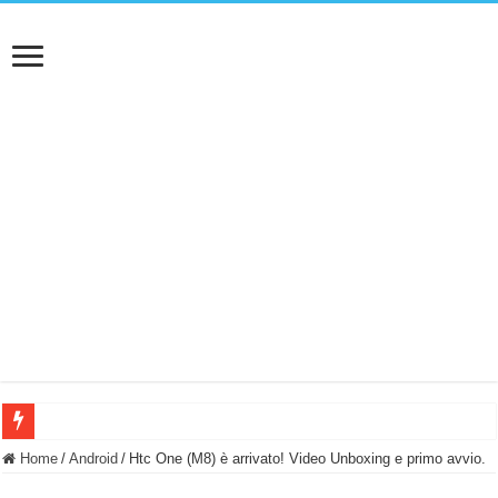
BASTA FATICARE! Questo robot tagliaerba lo appoggi e fa tutto lui! (Senza cav
Home
/
Android
/
Htc One (M8) è arrivato! Video Unboxing e primo avvio.
PULISCE e SI SVUOTA DA SOLA! UWANT V600: Aspirapolvere senza fili con