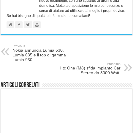
nuove tecnologie, con uno sguardo ai droni e alla
domotica. Metto a disposizione le mie conoscenze e
cerco di aiutare ad utilizzare al meglio i propri device.
Se hai bisogno di qualche informazione, contattami!
Previous
Nokia annuncia Lumia 630,
Lumia 635 e il top di gamma
Lumia 930!
Prossima
Htc One (M8) sfida impianto Car
Stereo da 3000 Watt!
Articoli correlati