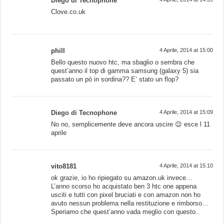
Diego di Tecnophone
Clove.co.uk
phill
4 Aprile, 2014 at 15:00
Bello questo nuovo htc, ma sbaglio o sembra che
quest’anno il top di gamma samsung (galaxy 5) sia
passato un pò in sordina?? E’ stato un flop?
Diego di Tecnophone
4 Aprile, 2014 at 15:09
No no, semplicemente deve ancora uscire 😉 esce l 11
aprile
vito8181
4 Aprile, 2014 at 15:10
ok grazie, io ho ripiegato su amazon.uk invece…
L’anno scorso ho acquistato ben 3 htc one appena
usciti e tutti con pixel bruciati e con amazon non ho
avuto nessun problema nella restituzione e rimborso…
Speriamo che quest’anno vada meglio con questo..