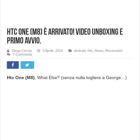
Htc One (M8) è arrivato! Video Unboxing e
primo avvio.
Diego Cervia
3 Aprile, 2014
Android
,
Htc
,
News
,
Recensioni
7 Comments
Htc One (M8)
, What Else? (senza nulla togliere a George…)