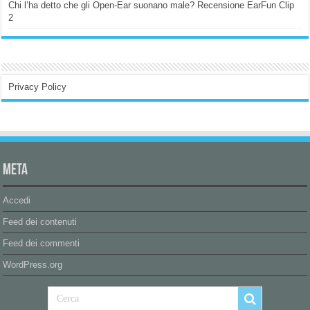
Chi l’ha detto che gli Open-Ear suonano male? Recensione EarFun Clip
2
Privacy Policy
Meta
Accedi
Feed dei contenuti
Feed dei commenti
WordPress.org