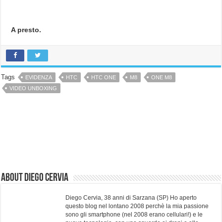
A presto.
Tags
EVIDENZA
HTC
HTC ONE
M8
ONE M8
VIDEO UNBOXING
About Diego Cervia
Diego Cervia, 38 anni di Sarzana (SP) Ho aperto
questo blog nel lontano 2008 perchè la mia passione
sono gli smartphone (nel 2008 erano cellulari!) e le