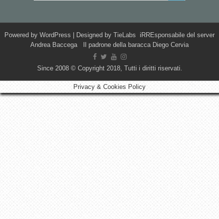
Powered by
WordPress
| Designed by
TieLabs
iRREsponsabile del server
Andrea Baccega Il padrone della baracca Diego Cervia
Since 2008 © Copyright 2018, Tutti i diritti riservati.
Privacy & Cookies Policy