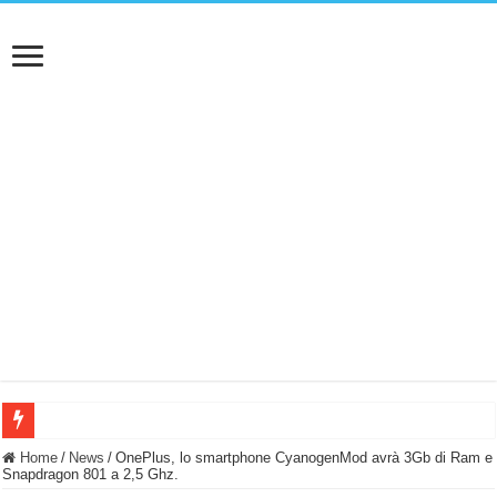
BASTA FATICARE! Questo robot tagliaerba lo appoggi e fa tutto lui! (Senza cav
Home
/
News
/
OnePlus, lo smartphone CyanogenMod avrà 3Gb di Ram e
Snapdragon 801 a 2,5 Ghz.
PULISCE e SI SVUOTA DA SOLA! UWANT V600: Aspirapolvere senza fili con