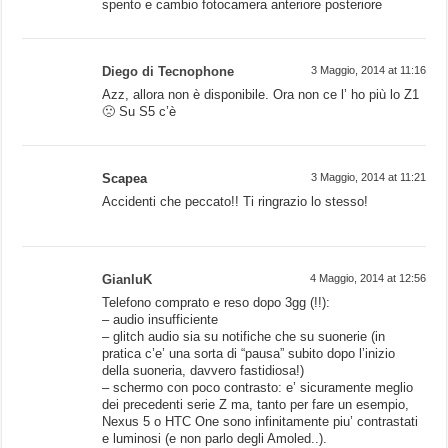
spento e cambio fotocamera anteriore posteriore
Diego di Tecnophone
3 Maggio, 2014 at 11:16
Azz, allora non è disponibile. Ora non ce l’ ho più lo Z1
🙁 Su S5 c’è
Scapea
3 Maggio, 2014 at 11:21
Accidenti che peccato!! Ti ringrazio lo stesso!
GianluK
4 Maggio, 2014 at 12:56
Telefono comprato e reso dopo 3gg (!!):
– audio insufficiente
– glitch audio sia su notifiche che su suonerie (in
pratica c’e’ una sorta di “pausa” subito dopo l’inizio
della suoneria, davvero fastidiosa!)
– schermo con poco contrasto: e’ sicuramente meglio
dei precedenti serie Z ma, tanto per fare un esempio,
Nexus 5 o HTC One sono infinitamente piu’ contrastati
e luminosi (e non parlo degli Amoled..).