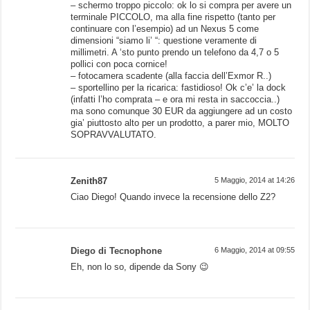
– schermo troppo piccolo: ok lo si compra per avere un
terminale PICCOLO, ma alla fine rispetto (tanto per
continuare con l’esempio) ad un Nexus 5 come
dimensioni “siamo li’ “: questione veramente di
millimetri. A ‘sto punto prendo un telefono da 4,7 o 5
pollici con poca cornice!
– fotocamera scadente (alla faccia dell’Exmor R..)
– sportellino per la ricarica: fastidioso! Ok c’e’ la dock
(infatti l’ho comprata – e ora mi resta in saccoccia..)
ma sono comunque 30 EUR da aggiungere ad un costo
gia’ piuttosto alto per un prodotto, a parer mio, MOLTO
SOPRAVVALUTATO.
Zenith87
5 Maggio, 2014 at 14:26
Ciao Diego! Quando invece la recensione dello Z2?
Diego di Tecnophone
6 Maggio, 2014 at 09:55
Eh, non lo so, dipende da Sony 😉