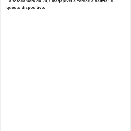
La fotocamera da 20,7 megapixel è “croce e delizia” di
questo dispositivo.