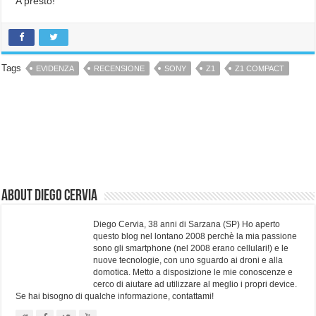
A presto!
Tags
EVIDENZA
RECENSIONE
SONY
Z1
Z1 COMPACT
About Diego Cervia
Diego Cervia, 38 anni di Sarzana (SP) Ho aperto
questo blog nel lontano 2008 perchè la mia passione
sono gli smartphone (nel 2008 erano cellulari!) e le
nuove tecnologie, con uno sguardo ai droni e alla
domotica. Metto a disposizione le mie conoscenze e
cerco di aiutare ad utilizzare al meglio i propri device.
Se hai bisogno di qualche informazione, contattami!