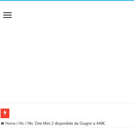
BASTA FATICARE! Questo robot tagliaerba lo appoggi e fa tutto lui! (Senza cav
Home
/
Htc
/
Htc One Mini 2 disponibile da Giugno a 449€.
PULISCE e SI SVUOTA DA SOLA! UWANT V600: Aspirapolvere senza fili con