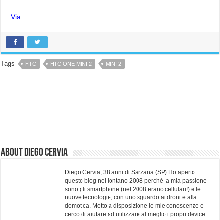
Via
Tags
HTC
HTC ONE MINI 2
MINI 2
About Diego Cervia
Diego Cervia, 38 anni di Sarzana (SP) Ho aperto
questo blog nel lontano 2008 perchè la mia passione
sono gli smartphone (nel 2008 erano cellulari!) e le
nuove tecnologie, con uno sguardo ai droni e alla
domotica. Metto a disposizione le mie conoscenze e
cerco di aiutare ad utilizzare al meglio i propri device.