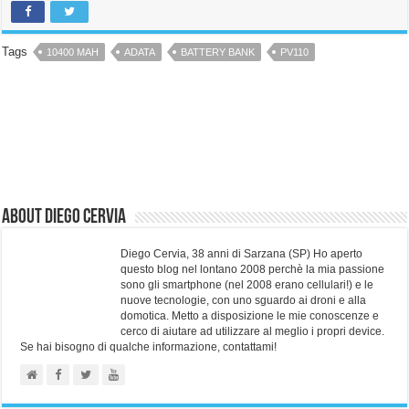
Tags
10400 MAH
ADATA
BATTERY BANK
PV110
About Diego Cervia
Diego Cervia, 38 anni di Sarzana (SP) Ho aperto
questo blog nel lontano 2008 perchè la mia passione
sono gli smartphone (nel 2008 erano cellulari!) e le
nuove tecnologie, con uno sguardo ai droni e alla
domotica. Metto a disposizione le mie conoscenze e
cerco di aiutare ad utilizzare al meglio i propri device.
Se hai bisogno di qualche informazione, contattami!