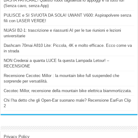
BASTA FATICARE! Questo robot tagliaerba lo appoggi e fa tutto lui!
(Senza cavo, senza App)
PULISCE e SI SVUOTA DA SOLA! UWANT V600: Aspirapolvere senza
fili con LASER VERDE!
NUASI B2-1: trascrizione e riassunti AI per le tue riunioni e lezioni
universitarie
Dashcam 70mai A810 Lite: Piccola, 4K e molto efficace. Ecco come va
in strada
NON Crederai a quanta LUCE fa questa Lampada Letour! –
RECENSIONE
Recensione Cecotec Millor : la mountain bike full suspended che
sorprende per versatilità.
Cecotec Millor, recensione della mountain bike elettrica biammortizzata.
Chi l’ha detto che gli Open-Ear suonano male? Recensione EarFun Clip
2
Privacy Policy