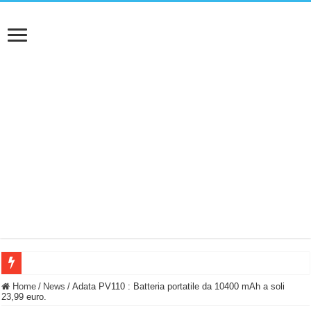
BASTA FATICARE! Questo robot tagliaerba lo appoggi e fa tutto lui! (Senza cav
Home
/
News
/
Adata PV110 : Batteria portatile da 10400 mAh a soli
23,99 euro.
PULISCE e SI SVUOTA DA SOLA! UWANT V600: Aspirapolvere senza fili con