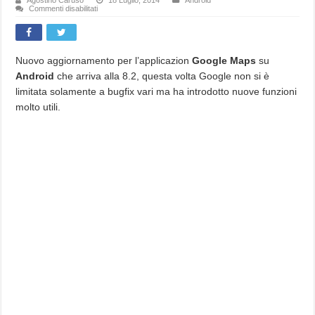
su
Commenti disabilitati
Google
Maps
si
aggiorna
e
porta
Nuovo aggiornamento per l’applicazion
Google Maps
su
i
Android
che arriva alla 8.2, questa volta Google non si è
comandi
vocali
limitata solamente a bugfix vari ma ha introdotto nuove funzioni
durante
la
molto utili.
navigazione
(ma
non
in
Italia)