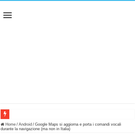
BASTA FATICARE! Questo robot tagliaerba lo appoggi e fa tutto lui! (Senza cav
Home
/
Android
/
Google Maps si aggiorna e porta i comandi vocali
durante la navigazione (ma non in Italia)
PULISCE e SI SVUOTA DA SOLA! UWANT V600: Aspirapolvere senza fili con