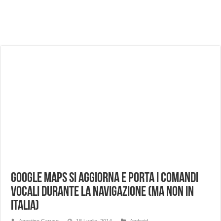
NUASI B2-1: trascrizione e riassunti AI per le tue riunioni e lezioni universitarie
Dashcam 70mai A810 Lite: Piccola, 4K e molto efficace. Ecco come va in strada
NON Crederai a quanta LUCE fa questa Lampada Letour! – RECENSIONE
Cecotec Millor, recensione della mountain bike elettrica biammortizzata.
Chi l’ha detto che gli Open-Ear suonano male? Recensione EarFun Clip 2
BENKS OMNIWARRIOR: Più di un semplice vetro temperato!
Brondi Amico Vero 4G: Focus su SOS, sicurezza e controllo da remoto.
Brondi Amico VERO 4G : Focus su SOS e comandi da remoto
Google Maps si aggiorna e porta i comandi
vocali durante la navigazione (ma non in
Italia)
Agostino Caruso
18 Luglio, 2014
Android