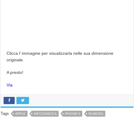
Clicca l’ immagine per visualizzarla nelle sua dimensione
originale.
A presto!
Via
Tags
APPLE
INFOGRAFICA
IPHONE 6
RUMORS