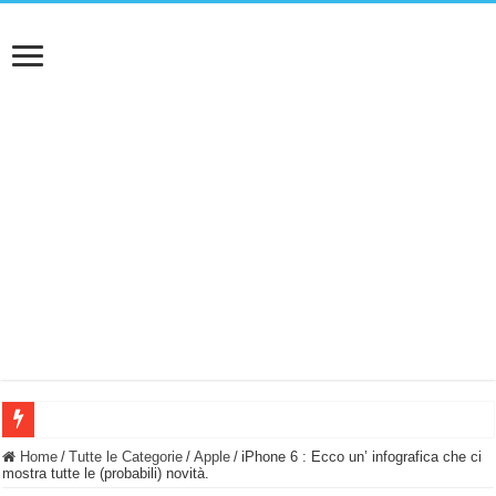
BASTA FATICARE! Questo robot tagliaerba lo appoggi e fa tutto lui! (Senza cav
Home
/
Tutte le Categorie
/
Apple
/
iPhone 6 : Ecco un’ infografica che ci
mostra tutte le (probabili) novità.
PULISCE e SI SVUOTA DA SOLA! UWANT V600: Aspirapolvere senza fili con