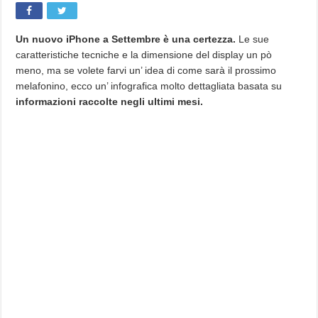
6
:
Ecco
un’
infografica
Un nuovo iPhone a Settembre è una certezza.
Le sue
che
caratteristiche tecniche e la dimensione del display un pò
ci
mostra
meno, ma se volete farvi un’ idea di come sarà il prossimo
tutte
le
melafonino, ecco un’ infografica molto dettagliata basata su
(probabili)
novità.
informazioni raccolte negli ultimi mesi.