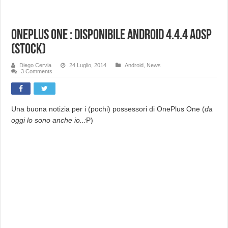
OnePlus One : disponibile Android 4.4.4 AOSP
(Stock)
Diego Cervia
24 Luglio, 2014
Android
,
News
3 Comments
Una buona notizia per i (pochi) possessori di OnePlus One (
da
oggi lo sono anche io..:
P)