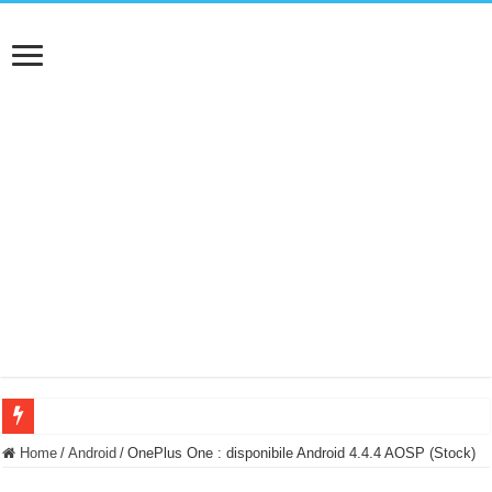
BASTA FATICARE! Questo robot tagliaerba lo appoggi e fa tutto lui! (Senza cav
Home
/
Android
/
OnePlus One : disponibile Android 4.4.4 AOSP (Stock)
PULISCE e SI SVUOTA DA SOLA! UWANT V600: Aspirapolvere senza fili con