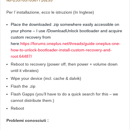
Per l’ installazione, ecco le istruzioni (In Inglese)
Place the downloaded .zip somewhere easily accessible on
your phone – I use /Download
Unlock bootloader and acquire
custom recovery from
here:
https://forums.oneplus.net/threads/guide-oneplus-one-
how-to-unlock-bootloader-install-custom-recovery-and-
root.64487/
Reboot to recovery (power off, then power + volume down
until it vibrates)
Wipe your device (incl. cache & dalvik)
Flash the .zip
Flash Gapps (you’ll have to do a quick search for this – we
cannot distribute them.)
Reboot
Problemi conosciuti :