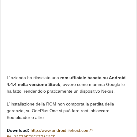
L’ azienda ha rilasciato una
rom ufficiale basata su Android
4.4.4 nella versione Stock
, ovvero come mamma Google lo
ha fatto, rendendolo praticamente un dispositivo Nexus.
L’ installazione della ROM non comporta la perdita della
garanzia, su OnePlus One si può fare root, sbloccare
Bootoloader e altro.
Download:
http://www.androidfilehost.com/?
fid=23578570567716255