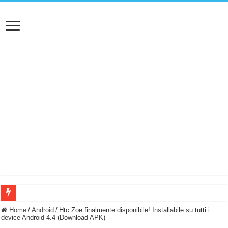
BASTA FATICARE! Questo robot tagliaerba lo appoggi e fa tutto lui! (Senza cav
Home
/
Android
/
Htc Zoe finalmente disponibile! Installabile su tutti i
device Android 4.4 (Download APK)
PULISCE e SI SVUOTA DA SOLA! UWANT V600: Aspirapolvere senza fili con