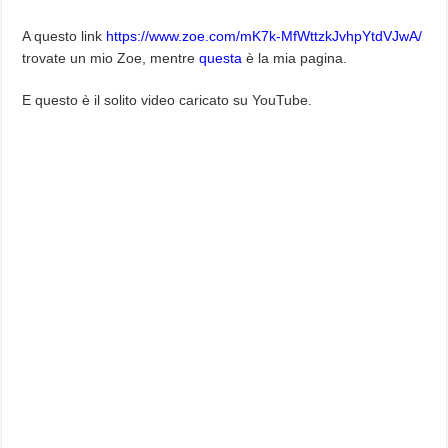
A questo link
https://www.zoe.com/mK7k-MfWttzkJvhpYtdVJwA/
trovate un mio Zoe, mentre
questa
è la mia pagina.
E questo è il solito video caricato su YouTube.