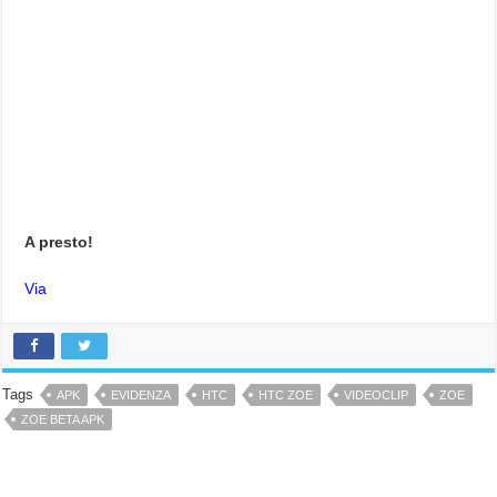
A presto!
Via
Tags
APK
EVIDENZA
HTC
HTC ZOE
VIDEOCLIP
ZOE
ZOE BETA APK