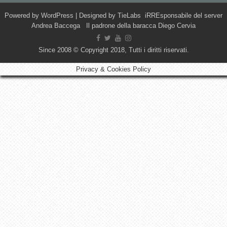
Powered by
WordPress
| Designed by
TieLabs
iRREsponsabile del server
Andrea Baccega Il padrone della baracca Diego Cervia
Since 2008 © Copyright 2018, Tutti i diritti riservati.
Privacy & Cookies Policy