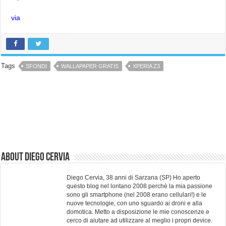
via
Tags
SFONDI
WALLAPAPER GRATIS
XPERIA Z3
About Diego Cervia
Diego Cervia, 38 anni di Sarzana (SP) Ho aperto
questo blog nel lontano 2008 perchè la mia passione
sono gli smartphone (nel 2008 erano cellulari!) e le
nuove tecnologie, con uno sguardo ai droni e alla
domotica. Metto a disposizione le mie conoscenze e
cerco di aiutare ad utilizzare al meglio i propri device.