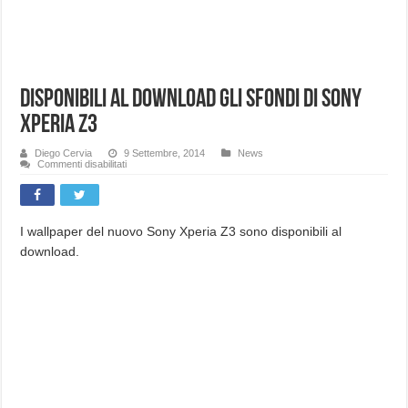
Disponibili al download gli sfondi di Sony
Xperia Z3
Diego Cervia
9 Settembre, 2014
News
su
Commenti disabilitati
Disponibili
al
download
gli
sfondi
di
I wallpaper del nuovo Sony Xperia Z3 sono disponibili al
Sony
download.
Xperia
Z3