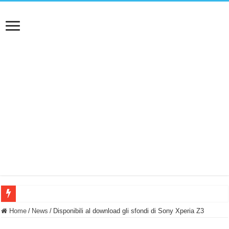
BASTA FATICARE! Questo robot tagliaerba lo appoggi e fa tutto lui! (Senza cav
Home
/
News
/
Disponibili al download gli sfondi di Sony Xperia Z3
PULISCE e SI SVUOTA DA SOLA! UWANT V600: Aspirapolvere senza fili con