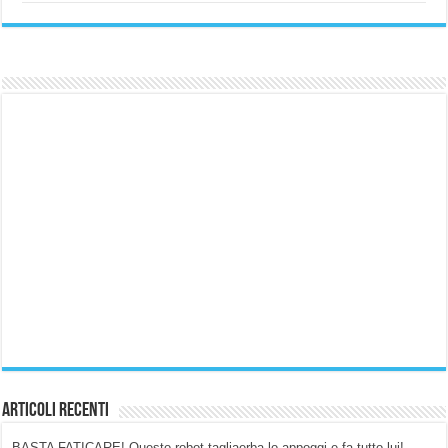
Articoli Recenti
BASTA FATICARE! Questo robot tagliaerba lo appoggi e fa tutto lui!