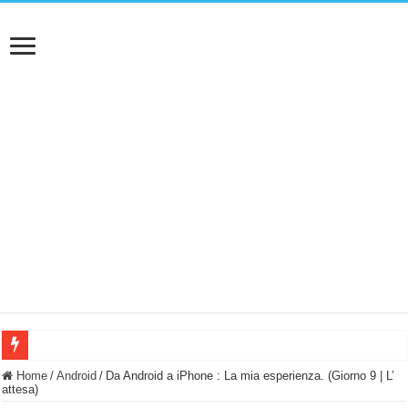
BASTA FATICARE! Questo robot tagliaerba lo appoggi e fa tutto lui! (Senza cav
Home
/
Android
/
Da Android a iPhone : La mia esperienza. (Giorno 9 | L’
attesa)
PULISCE e SI SVUOTA DA SOLA! UWANT V600: Aspirapolvere senza fili con