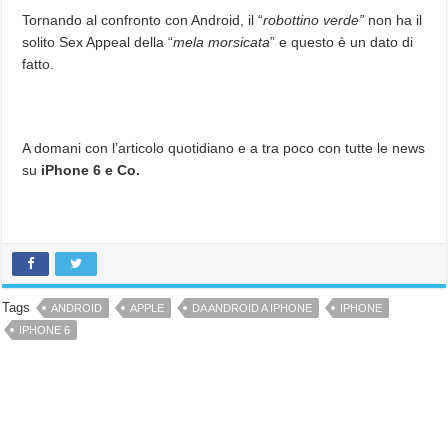
Tornando al confronto con Android, il “
robottino verde”
non ha il
solito Sex Appeal della “
mela morsicata
” e questo è un dato di
fatto.
A domani con l’articolo quotidiano e a tra poco con tutte le news
su
iPhone 6 e Co.
Tags
ANDROID
APPLE
DA ANDROID A IPHONE
IPHONE
IPHONE 6