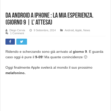
Da Android a iPhone : La mia esperienza.
(Giorno 9 | L’ attesa)
Diego Cervia
9 Settembre, 2014
Android
,
Apple
,
News
1 Comment
Ridendo e scherzando sono già arrivato al
giorno 9
. E guarda
caso oggi è pure il
9-09
! Ma quante conincidenze 🙂
Oggi finalmente Apple svelerà al mondo il suo prossimo
melafonino.