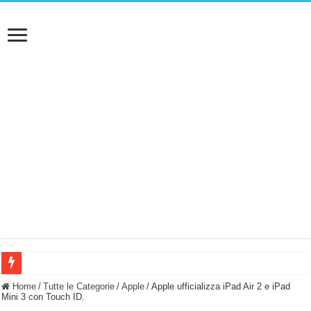
BASTA FATICARE! Questo robot tagliaerba lo appoggi e fa tutto lui! (Senza cav
Home
/
Tutte le Categorie
/
Apple
/
Apple ufficializza iPad Air 2 e iPad
Mini 3 con Touch ID.
PULISCE e SI SVUOTA DA SOLA! UWANT V600: Aspirapolvere senza fili con