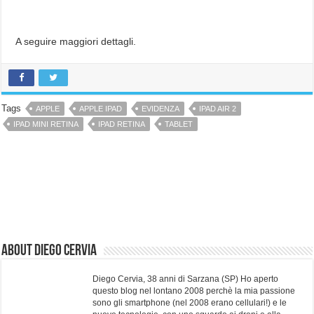
A seguire maggiori dettagli.
Tags
APPLE
APPLE IPAD
EVIDENZA
IPAD AIR 2
IPAD MINI RETINA
IPAD RETINA
TABLET
About Diego Cervia
Diego Cervia, 38 anni di Sarzana (SP) Ho aperto
questo blog nel lontano 2008 perchè la mia passione
sono gli smartphone (nel 2008 erano cellulari!) e le