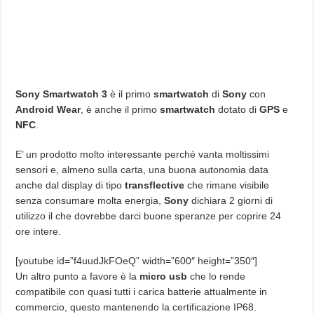
Sony Smartwatch 3
è il primo
smartwatch
di
Sony
con
Android Wear
, è anche il primo
smartwatch
dotato di
GPS
e
NFC
.
E’ un prodotto molto interessante perché vanta moltissimi
sensori e, almeno sulla carta, una buona autonomia data
anche dal display di tipo
transflective
che rimane visibile
senza consumare molta energia,
Sony
dichiara 2 giorni di
utilizzo il che dovrebbe darci buone speranze per coprire 24
ore intere.
[youtube id=”f4uudJkFOeQ” width=”600″ height=”350″]
Un altro punto a favore è la
micro usb
che lo rende
compatibile con quasi tutti i carica batterie attualmente in
commercio, questo mantenendo la certificazione IP68.