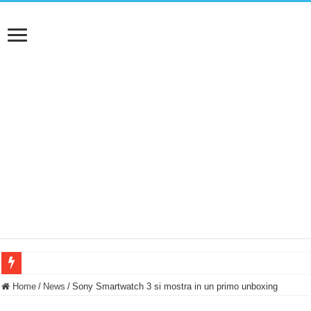
BASTA FATICARE! Questo robot tagliaerba lo appoggi e fa tutto lui! (Senza cav
Home
/
News
/
Sony Smartwatch 3 si mostra in un primo unboxing
PULISCE e SI SVUOTA DA SOLA! UWANT V600: Aspirapolvere senza fili con