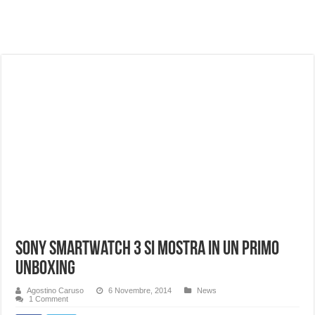
NUASI B2-1: trascrizione e riassunti AI per le tue riunioni e lezioni universitarie
Dashcam 70mai A810 Lite: Piccola, 4K e molto efficace. Ecco come va in strada
NON Crederai a quanta LUCE fa questa Lampada Letour! – RECENSIONE
Cecotec Millor, recensione della mountain bike elettrica biammortizzata.
Chi l’ha detto che gli Open-Ear suonano male? Recensione EarFun Clip 2
BENKS OMNIWARRIOR: Più di un semplice vetro temperato!
Brondi Amico Vero 4G: Focus su SOS, sicurezza e controllo da remoto.
Brondi Amico VERO 4G : Focus su SOS e comandi da remoto
Sony Smartwatch 3 si mostra in un primo
unboxing
Agostino Caruso
6 Novembre, 2014
News
1 Comment