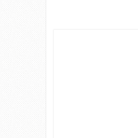
Dashcam 70mai A810 Lite: Pi
NON Crederai a quanta LU
Cecotec Millor, recensione 
Chi l’ha detto che gli Ope
BENKS OMNIWARRIOR: Più d
Brondi Amico Vero 4G: Focus
Brondi Amico VERO 4G : Fo