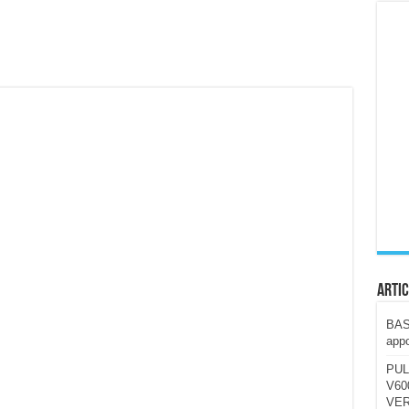
ccola, 4K e molto efficace. Ecco come va in strada
CE fa questa Lampada Letour! – RECENSIONE
della mountain bike elettrica biammortizzata.
n-Ear suonano male? Recensione EarFun Clip 2
i un semplice vetro temperato!
 su SOS, sicurezza e controllo da remoto.
cus su SOS e comandi da remoto
Artic
BAST
appo
PUL
V600
VER