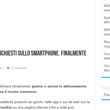
NUAS
riun
Dash
effi
NON
Let
Rece
susp
richiesti sullo smartphone. Finalmente
Ceco
elet
Chi 
ws
5 Comments
Rece
ichiara (finalmente)
guerra
ai
servizi in abbonamento
za il nostro consenso.
Priv
ubblicità presenti nei giochi, nelle app e sui siti web con la
d’occhio
su una pagina internet (che a volte può