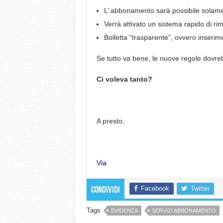
L’ abbonamento sarà possibile solamen
Verrà attivato un sistema rapido di rim
Bolletta “trasparente”, ovvero inseri
Se tutto va bene, le nuove regole dovre
Ci voleva tanto?
A presto.
Via
Facebook
Twitter
Condividi
Tags
EVIDENZA
SERVIZI ABBONAMENTO