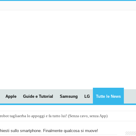
Apple
Guide e Tutorial
Samsung
LG
Tutte le News
t tagliaerba lo appoggi e fa tutto lui! (Senza cavo, senza App)
OLA! UWANT V600: Aspirapolvere senza fili con LASER VERDE!
chiesti sullo smartphone. Finalmente qualcosa si muove!
assunti AI per le tue riunioni e lezioni universitarie