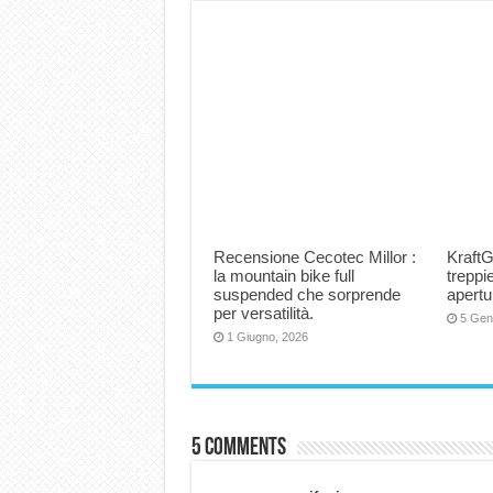
Recensione Cecotec Millor :
KraftG
la mountain bike full
trepp
suspended che sorprende
apertu
per versatilità.
5 Gen
1 Giugno, 2026
5 comments