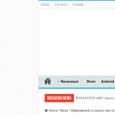
Home
Chi sono
Contatti
Recensioni
Droni
Android
Breaking News
BASTA FATICARE! Questo robo
PULISCE e SI SVUOTA DA S
Home
/
News
/
Abbonamenti a servizi non ri
NUASI B2-1: trascrizione e ri