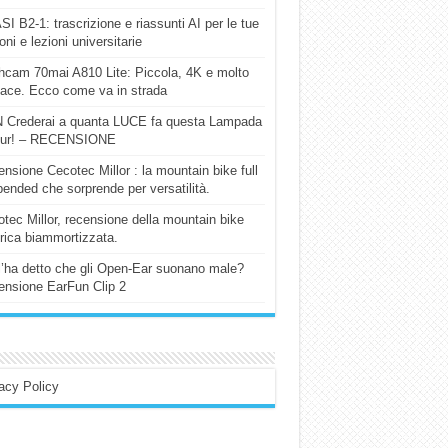
I B2-1: trascrizione e riassunti AI per le tue
ioni e lezioni universitarie
cam 70mai A810 Lite: Piccola, 4K e molto
cace. Ecco come va in strada
 Crederai a quanta LUCE fa questa Lampada
our! – RECENSIONE
nsione Cecotec Millor : la mountain bike full
ended che sorprende per versatilità.
tec Millor, recensione della mountain bike
trica biammortizzata.
l’ha detto che gli Open-Ear suonano male?
nsione EarFun Clip 2
acy Policy