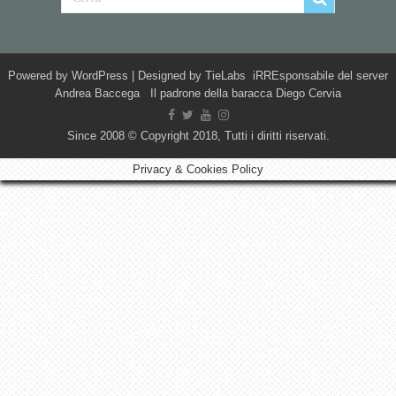
Powered by
WordPress
| Designed by
TieLabs
iRREsponsabile del server
Andrea Baccega Il padrone della baracca Diego Cervia
Since 2008 © Copyright 2018, Tutti i diritti riservati.
Privacy & Cookies Policy