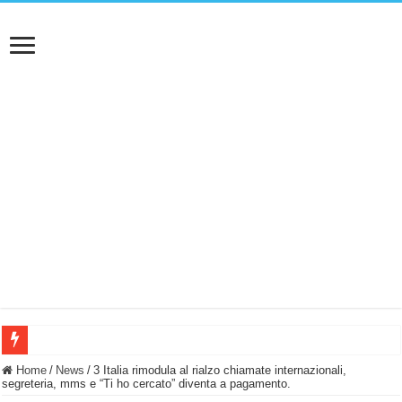
BASTA FATICARE! Questo robot tagliaerba lo appoggi e fa tutto lui! (Senza cav
Home
/
News
/
3 Italia rimodula al rialzo chiamate internazionali,
segreteria, mms e “Ti ho cercato” diventa a pagamento.
PULISCE e SI SVUOTA DA SOLA! UWANT V600: Aspirapolvere senza fili con