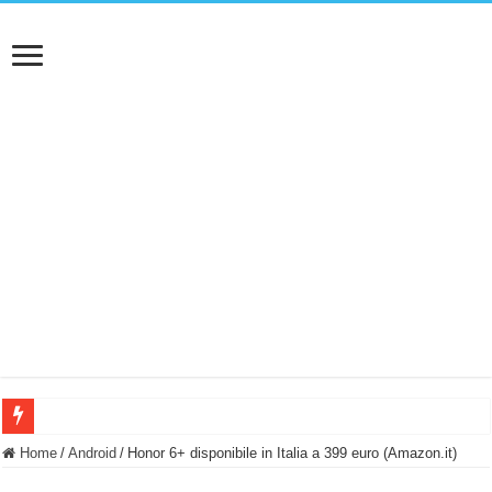
BASTA FATICARE! Questo robot tagliaerba lo appoggi e fa tutto lui! (Senza cav
Home
/
Android
/
Honor 6+ disponibile in Italia a 399 euro (Amazon.it)
PULISCE e SI SVUOTA DA SOLA! UWANT V600: Aspirapolvere senza fili con