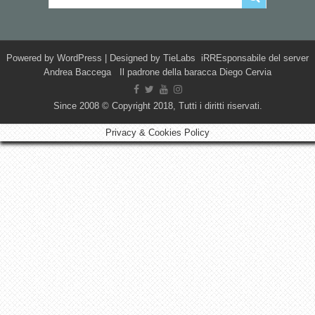
Powered by
WordPress
| Designed by
TieLabs
iRREsponsabile del server
Andrea Baccega Il padrone della baracca Diego Cervia
Since 2008 © Copyright 2018, Tutti i diritti riservati.
Privacy & Cookies Policy