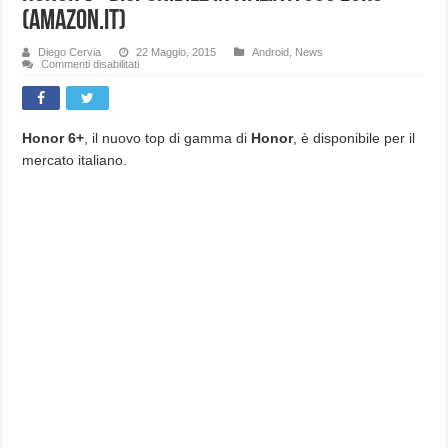
(Amazon.it)
Diego Cervia
22 Maggio, 2015
Android
,
News
su
Commenti disabilitati
Honor
6+
disponibile
in
Italia
a
Honor 6+
, il nuovo top di gamma di
Honor
, è disponibile per il
399
mercato italiano.
euro
(Amazon.it)