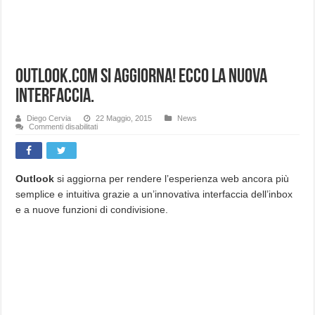
Outlook.com si aggiorna! Ecco la nuova
interfaccia.
Diego Cervia
22 Maggio, 2015
News
su
Commenti disabilitati
Outlook.com
si
aggiorna!
Ecco
la
nuova
Outlook
si aggiorna per rendere l’esperienza web ancora più
interfaccia.
semplice e intuitiva grazie a un’innovativa interfaccia dell’inbox
e a nuove funzioni di condivisione.