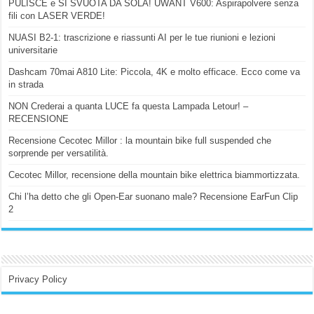
PULISCE e SI SVUOTA DA SOLA! UWANT V600: Aspirapolvere senza
fili con LASER VERDE!
NUASI B2-1: trascrizione e riassunti AI per le tue riunioni e lezioni
universitarie
Dashcam 70mai A810 Lite: Piccola, 4K e molto efficace. Ecco come va
in strada
NON Crederai a quanta LUCE fa questa Lampada Letour! –
RECENSIONE
Recensione Cecotec Millor : la mountain bike full suspended che
sorprende per versatilità.
Cecotec Millor, recensione della mountain bike elettrica biammortizzata.
Chi l’ha detto che gli Open-Ear suonano male? Recensione EarFun Clip
2
Privacy Policy