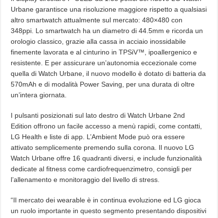
Urbane garantisce una risoluzione maggiore rispetto a qualsiasi
altro smartwatch attualmente sul mercato: 480×480 con
348ppi. Lo smartwatch ha un diametro di 44.5mm e ricorda un
orologio classico, grazie alla cassa in acciaio inossidabile
finemente lavorata e al cinturino in TPSiV™, ipoallergenico e
resistente. E per assicurare un’autonomia eccezionale come
quella di Watch Urbane, il nuovo modello è dotato di batteria da
570mAh e di modalità Power Saving, per una durata di oltre
un’intera giornata.
I pulsanti posizionati sul lato destro di Watch Urbane 2nd
Edition offrono un facile accesso a menù rapidi, come contatti,
LG Health e liste di app. L’Ambient Mode può ora essere
attivato semplicemente premendo sulla corona. Il nuovo LG
Watch Urbane offre 16 quadranti diversi, e include funzionalità
dedicate al fitness come cardiofrequenzimetro, consigli per
l’allenamento e monitoraggio del livello di stress.
“Il mercato dei wearable è in continua evoluzione ed LG gioca
un ruolo importante in questo segmento presentando dispositivi