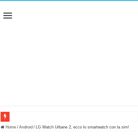
BASTA FATICARE! Questo robot tagliaerba lo appoggi e fa tutto lui! (Senza cav
Home
/
Android
/
LG Watch Urbane 2, ecco lo smartwatch con la sim!
PULISCE e SI SVUOTA DA SOLA! UWANT V600: Aspirapolvere senza fili con