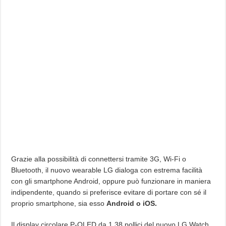
Grazie alla possibilità di connettersi tramite 3G, Wi-Fi o
Bluetooth, il nuovo wearable LG dialoga con estrema facilità
con gli smartphone Android, oppure può funzionare in maniera
indipendente, quando si preferisce evitare di portare con sé il
proprio smartphone, sia esso
Android o iOS.
Il display circolare P-OLED da 1.38 pollici del nuovo LG Watch