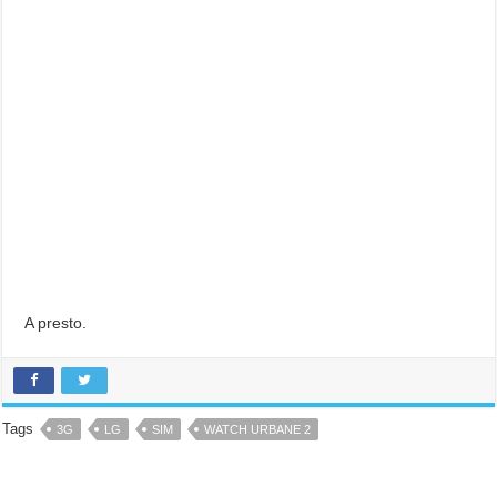
A presto.
Tags
3G
LG
SIM
WATCH URBANE 2