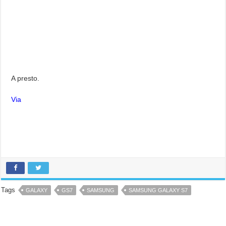
A presto.
Via
Tags
GALAXY
GS7
SAMSUNG
SAMSUNG GALAXY S7