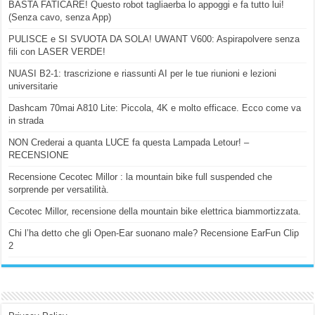
BASTA FATICARE! Questo robot tagliaerba lo appoggi e fa tutto lui!
(Senza cavo, senza App)
PULISCE e SI SVUOTA DA SOLA! UWANT V600: Aspirapolvere senza
fili con LASER VERDE!
NUASI B2-1: trascrizione e riassunti AI per le tue riunioni e lezioni
universitarie
Dashcam 70mai A810 Lite: Piccola, 4K e molto efficace. Ecco come va
in strada
NON Crederai a quanta LUCE fa questa Lampada Letour! –
RECENSIONE
Recensione Cecotec Millor : la mountain bike full suspended che
sorprende per versatilità.
Cecotec Millor, recensione della mountain bike elettrica biammortizzata.
Chi l’ha detto che gli Open-Ear suonano male? Recensione EarFun Clip
2