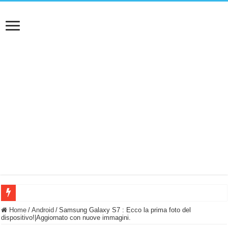
BASTA FATICARE! Questo robot tagliaerba lo appoggi e fa tutto lui! (Senza cav
Home
/
Android
/
Samsung Galaxy S7 : Ecco la prima foto del
dispositivo!|Aggiornato con nuove immagini.
PULISCE e SI SVUOTA DA SOLA! UWANT V600: Aspirapolvere senza fili con