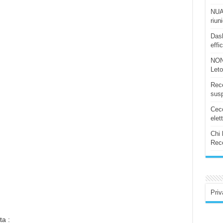
NUAS
riun
Dash
effi
NON
Let
Rece
susp
Ceco
elet
Chi 
Rece
Priv
ta :