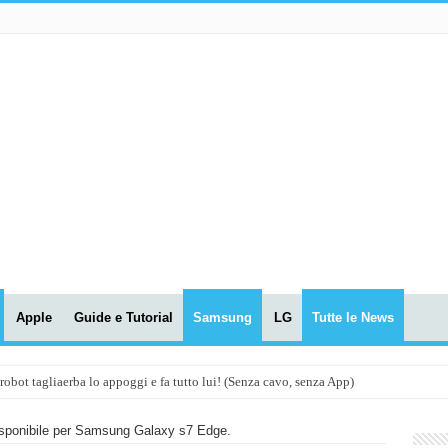
Apple
Guide e Tutorial
Samsung
LG
Tutte le News
t tagliaerba lo appoggi e fa tutto lui! (Senza cavo, senza App)
OLA! UWANT V600: Aspirapolvere senza fili con LASER VERDE!
sponibile per Samsung Galaxy s7 Edge.
assunti AI per le tue riunioni e lezioni universitarie