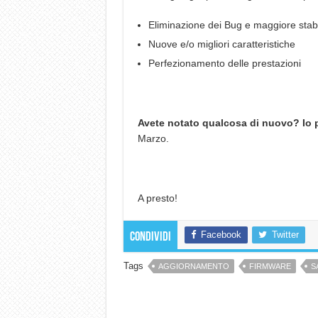
Eliminazione dei Bug e maggiore stabi
Nuove e/o migliori caratteristiche
Perfezionamento delle prestazioni
Avete notato qualcosa di nuovo? Io 
Marzo.
A presto!
Facebook
Twitter
Condividi
Tags
AGGIORNAMENTO
FIRMWARE
S