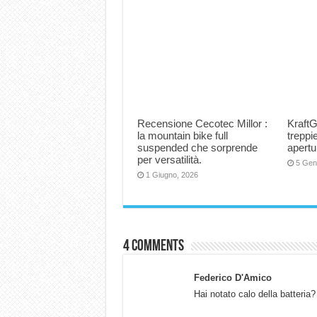
Recensione Cecotec Millor :
KraftG
la mountain bike full
trepp
suspended che sorprende
apertu
per versatilità.
5 Gen
1 Giugno, 2026
4 comments
Federico D'Amico
Hai notato calo della batteria?