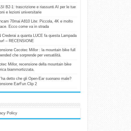
I B2-1: trascrizione e riassunti AI per le tue
ioni e lezioni universitarie
cam 70mai A810 Lite: Piccola, 4K e molto
cace. Ecco come va in strada
 Crederai a quanta LUCE fa questa Lampada
our! – RECENSIONE
nsione Cecotec Millor : la mountain bike full
ended che sorprende per versatilità.
tec Millor, recensione della mountain bike
trica biammortizzata.
l’ha detto che gli Open-Ear suonano male?
nsione EarFun Clip 2
acy Policy