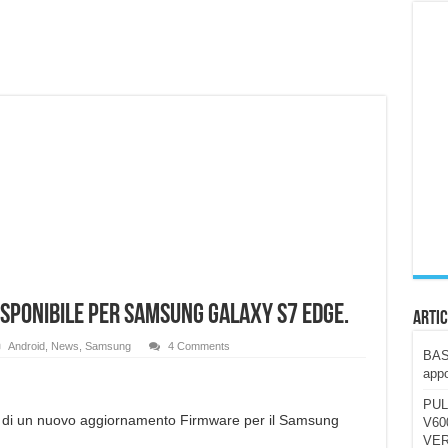
ccola, 4K e molto efficace. Ecco come va in strada
CE fa questa Lampada Letour! – RECENSIONE
della mountain bike elettrica biammortizzata.
n-Ear suonano male? Recensione EarFun Clip 2
i un semplice vetro temperato!
 su SOS, sicurezza e controllo da remoto.
cus su SOS e comandi da remoto
ponibile per Samsung Galaxy s7 Edge.
Artic
Android
,
News
,
Samsung
4 Comments
BAST
appo
PUL
a di un nuovo aggiornamento Firmware per il Samsung
V600
VER