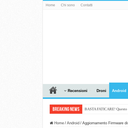
Home
Chi sono
Contatti
Recensioni
Droni
Android
Breaking News
BASTA FATICARE! Questo robo
PULISCE e SI SVUOTA DA S
Home
/
Android
/
Aggiornamento Firmware di
NUASI B2-1: trascrizione e ri