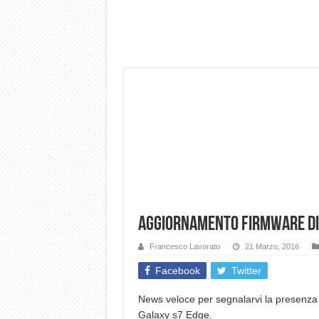
Dashcam 70mai A810 Lite: Pi
NON Crederai a quanta LU
Cecotec Millor, recensione 
Chi l’ha detto che gli Ope
BENKS OMNIWARRIOR: Più d
Brondi Amico Vero 4G: Focus
Brondi Amico VERO 4G : Fo
Aggiornamento Firmware dis
Francesco Lavorato
21 Marzo, 2016
Facebook
Twitter
News veloce per segnalarvi la presenz
Galaxy s7 Edge.